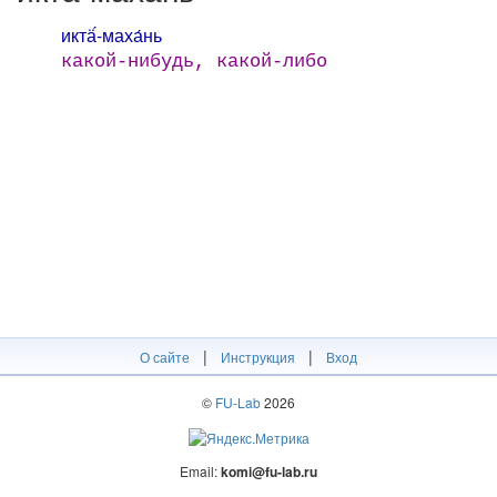
иктӓ́-маха́нь
какой-нибудь, какой-либо
|
|
О сайте
Инструкция
Вход
©
FU-Lab
2026
Email:
komi@fu-lab.ru