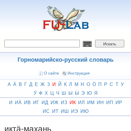
Перейти
к
основному
содержанию
Искать
Горномарийско-русский словарь
О сайте
Инструкция
А
Ӓ
В
Г
Д
Е
Ж
З
И
Й
К
Л
М
Н
О
Ӧ
П
Р
С
Т
У
Ӱ
Ф
Х
Ц
Ч
Ш
Ы
Ӹ
Э
Ю
Я
И
ИӒ
ИВ
ИГ
ИД
ИЖ
ИЗ
ИК
ИЛ
ИМ
ИН
ИП
ИР
ИС
ИТ
ИШ
ИЭ
ИЮ
иктӓ-махань