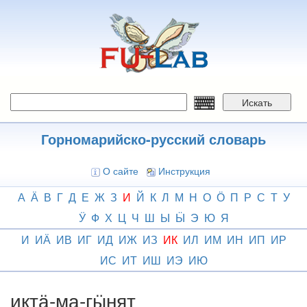
Перейти
к
основному
содержанию
Искать
Горномарийско-русский словарь
О сайте
Инструкция
А
Ӓ
В
Г
Д
Е
Ж
З
И
Й
К
Л
М
Н
О
Ӧ
П
Р
С
Т
У
Ӱ
Ф
Х
Ц
Ч
Ш
Ы
Ӹ
Э
Ю
Я
И
ИӒ
ИВ
ИГ
ИД
ИЖ
ИЗ
ИК
ИЛ
ИМ
ИН
ИП
ИР
ИС
ИТ
ИШ
ИЭ
ИЮ
иктӓ-ма-гӹнят