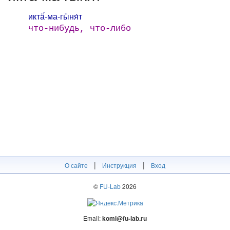
иктӓ́-ма-гӹня́т
что-нибудь, что-либо
|
|
О сайте
Инструкция
Вход
©
FU-Lab
2026
Email:
komi@fu-lab.ru