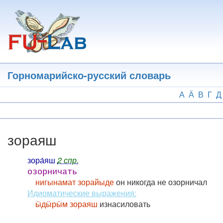
Перейти
к
основному
содержанию
Горномарийско-русский словарь
А
Ӓ
В
Г
Д
зораяш
зора́яш
2 спр.
озорничать
нигынамат зорайыде
он никогда не озорничал
Идиоматические выражения:
ӹдӹрӹм зораяш
изнасиловать