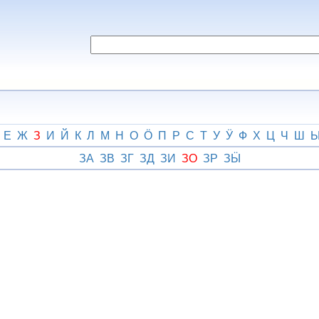
Е
Ж
З
И
Й
К
Л
М
Н
О
Ӧ
П
Р
С
Т
У
Ӱ
Ф
Х
Ц
Ч
Ш
ЗА
ЗВ
ЗГ
ЗД
ЗИ
ЗО
ЗР
ЗӸ