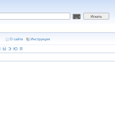
Искать
О сайте
Инструкция
Ы
Ӹ
Э
Ю
Я