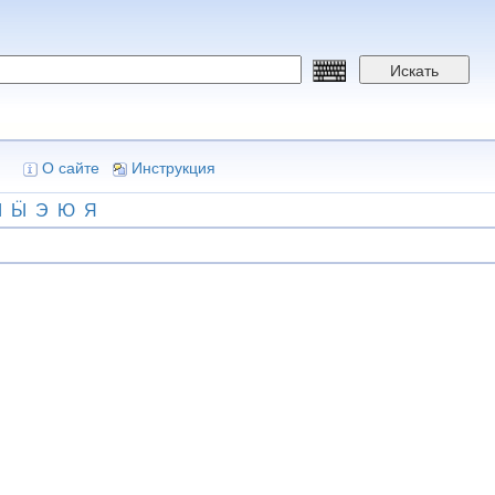
Искать
О сайте
Инструкция
Ы
Ӹ
Э
Ю
Я