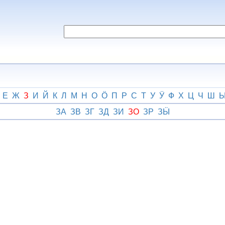
Е
Ж
З
И
Й
К
Л
М
Н
О
Ӧ
П
Р
С
Т
У
Ӱ
Ф
Х
Ц
Ч
Ш
ЗА
ЗВ
ЗГ
ЗД
ЗИ
ЗО
ЗР
ЗӸ