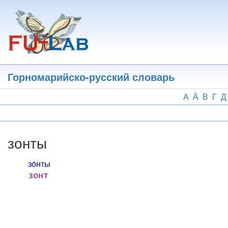
Перейти
к
основному
содержанию
Горномарийско-русский словарь
А
Ӓ
В
Г
Д
зонты
зо́нты
зонт