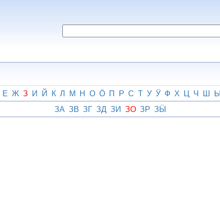
Е
Ж
З
И
Й
К
Л
М
Н
О
Ӧ
П
Р
С
Т
У
Ӱ
Ф
Х
Ц
Ч
Ш
ЗА
ЗВ
ЗГ
ЗД
ЗИ
ЗО
ЗР
ЗӸ