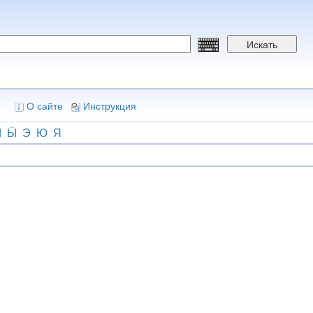
Искать
О сайте
Инструкция
Ы
Ӹ
Э
Ю
Я