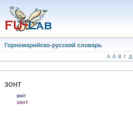
Перейти
к
основному
содержанию
Горномарийско-русский словарь
А
Ӓ
В
Г
Д
зонт
зонт
зонт