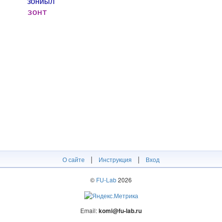
зо́нйыл
зонт
|
|
О сайте
Инструкция
Вход
©
FU-Lab
2026
Email:
komi@fu-lab.ru