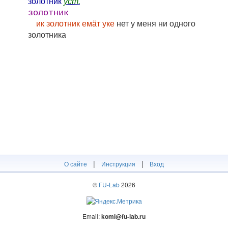
золотни́к
уст.
золотник
ик золотник емӓт уке
нет у меня ни одного
золотника
|
|
О сайте
Инструкция
Вход
©
FU-Lab
2026
Email:
komi@fu-lab.ru