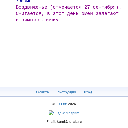
Зви́зӹн
Воздвиженье (отмечается 27 сентября).
Считается, в этот день змеи залегают
в зимнюю спячку
|
|
О сайте
Инструкция
Вход
©
FU-Lab
2026
Email:
komi@fu-lab.ru