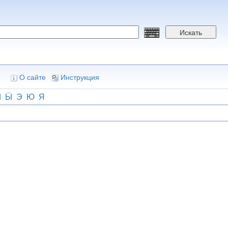
Искать
О сайте
Инструкция
Ы
Ӹ
Э
Ю
Я