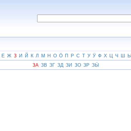
Е
Ж
З
И
Й
К
Л
М
Н
О
Ӧ
П
Р
С
Т
У
Ӱ
Ф
Х
Ц
Ч
Ш
ЗА
ЗВ
ЗГ
ЗД
ЗИ
ЗО
ЗР
ЗӸ