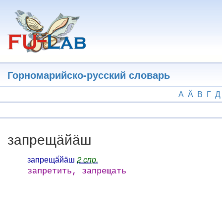
Перейти
к
основному
содержанию
Горномарийско-русский словарь
А
Ӓ
В
Г
Д
запрещӓйӓш
запрещӓ́йӓш
2 спр.
запретить, запрещать