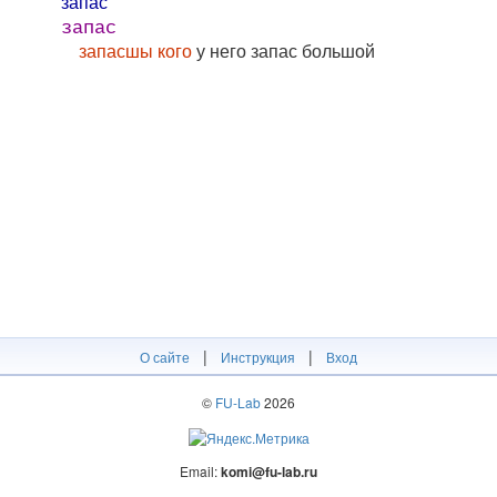
запа́с
запас
запасшы кого
у него запас большой
|
|
О сайте
Инструкция
Вход
©
FU-Lab
2026
Email:
komi@fu-lab.ru