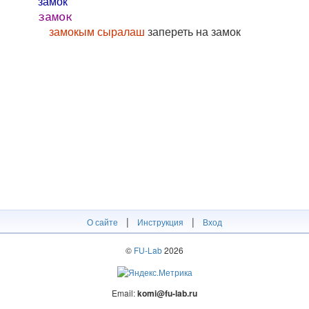
замо́к
замок
замокым сыралаш
запереть на замок
|
|
О сайте
Инструкция
Вход
©
FU-Lab
2026
Email:
komi@fu-lab.ru