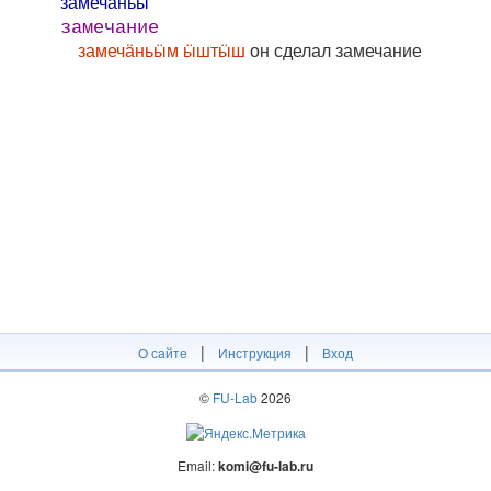
замечӓ́ньӹ
замечание
замечӓньӹм ӹштӹш
он сделал замечание
|
|
О сайте
Инструкция
Вход
©
FU-Lab
2026
Email:
komi@fu-lab.ru