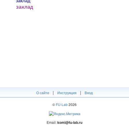
закла́д
заклад
|
|
О сайте
Инструкция
Вход
©
FU-Lab
2026
Email:
komi@fu-lab.ru