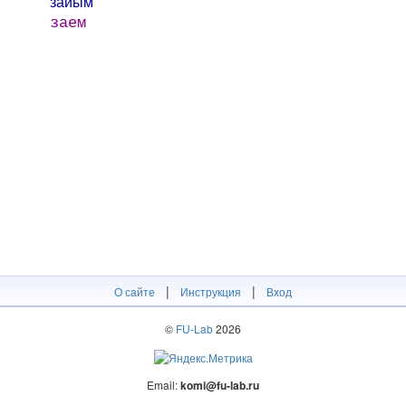
за́йым
заем
|
|
О сайте
Инструкция
Вход
©
FU-Lab
2026
Email:
komi@fu-lab.ru