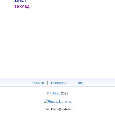
загла́т
заклад
|
|
О сайте
Инструкция
Вход
©
FU-Lab
2026
Email:
komi@fu-lab.ru