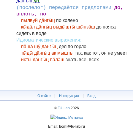
дӓ́нгӹц
лб.
(послелог) передаётся предлогами
до,
вплоть, по
пылвуй дӓнгӹц
по колено
кӹдӓл дӓнгӹц вӹдӹштӹ шӹнзӓш
до пояса
сидеть в воде
Идиоматические выражения:
пӓшӓ шӱ дӓнгӹц
дел по горло
тӹдӹ дӓнгӹц ак мышты
так, как тот, он не умеет
иктӹ дӓнгӹц пӓлӓш
знать все, всех
|
|
О сайте
Инструкция
Вход
©
FU-Lab
2026
Email:
komi@fu-lab.ru