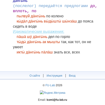
дӓ́нгӹнь
(послелог) передаётся предлогами
до,
вплоть, по
пылвуй дӓнгӹнь
по колено
кӹдӓл дӓнгӹнь вӹдӹштӹ шӹнзӓш
до пояса
сидеть в воде
Идиоматические выражения:
пӓшӓ шӱ дӓнгӹнь
дел по горло
тӹдӹ дӓнгӹнь ак мышты
так, как тот, он не
умеет
иктӹ дӓнгӹнь пӓлӓш
знать все, всех
|
|
О сайте
Инструкция
Вход
©
FU-Lab
2026
Email:
komi@fu-lab.ru