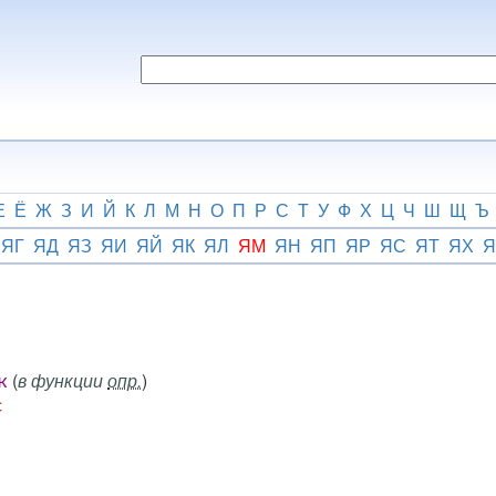
Е
Ё
Ж
З
И
Й
К
Л
М
Н
О
П
Р
С
Т
У
Ф
Х
Ц
Ч
Ш
Щ
Ъ
ЯГ
ЯД
ЯЗ
ЯИ
ЯЙ
ЯК
ЯЛ
ЯМ
ЯН
ЯП
ЯР
ЯС
ЯТ
ЯХ
Я
(
в функции
опр.
)
к
с