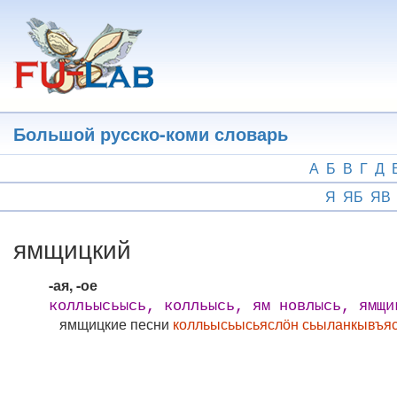
Перейти
к
основному
содержанию
Большой русско-коми словарь
А
Б
В
Г
Д
Я
ЯБ
ЯВ
ямщицкий
-ая, -ое
колльысьысь, колльысь, ям новлысь, ямщи
ямщицкие песни
колльысьысьяслӧн сьыланкывъя