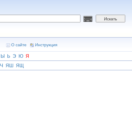
Искать
О сайте
Инструкция
Ы
Ь
Э
Ю
Я
Ч
ЯШ
ЯЩ