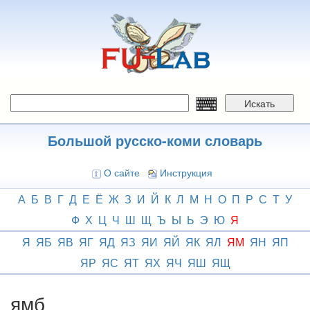
Перейти
к
основному
содержанию
Искать
Большой русско-коми словарь
О сайте
Инструкция
А
Б
В
Г
Д
Е
Ё
Ж
З
И
Й
К
Л
М
Н
О
П
Р
С
Т
У
Ф
Х
Ц
Ч
Ш
Щ
Ъ
Ы
Ь
Э
Ю
Я
Я
ЯБ
ЯВ
ЯГ
ЯД
ЯЗ
ЯИ
ЯЙ
ЯК
ЯЛ
ЯМ
ЯН
ЯП
ЯР
ЯС
ЯТ
ЯХ
ЯЧ
ЯШ
ЯЩ
ямб