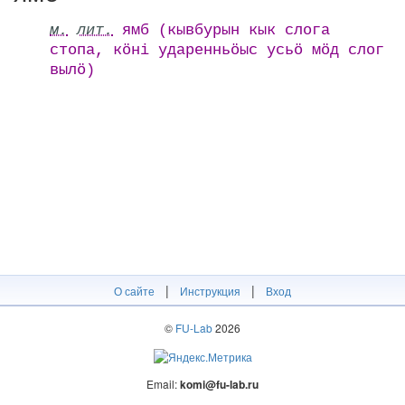
м.
лит.
ямб (кывбурын кык слога
стопа, кӧні ударенньӧыс усьӧ мӧд слог
вылӧ)
|
|
О сайте
Инструкция
Вход
©
FU-Lab
2026
Email:
komi@fu-lab.ru