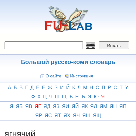
Перейти
к
основному
содержанию
Искать
Большой русско-коми словарь
О сайте
Инструкция
А
Б
В
Г
Д
Е
Ё
Ж
З
И
Й
К
Л
М
Н
О
П
Р
С
Т
У
Ф
Х
Ц
Ч
Ш
Щ
Ъ
Ы
Ь
Э
Ю
Я
Я
ЯБ
ЯВ
ЯГ
ЯД
ЯЗ
ЯИ
ЯЙ
ЯК
ЯЛ
ЯМ
ЯН
ЯП
ЯР
ЯС
ЯТ
ЯХ
ЯЧ
ЯШ
ЯЩ
ягнячий