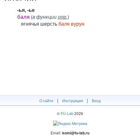
-ья, -ье
(
в функции
опр.
)
баля
ягнячья шерсть
баля вурун
|
|
О сайте
Инструкция
Вход
©
FU-Lab
2026
Email:
komi@fu-lab.ru