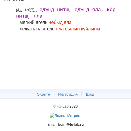
м.
бот.
еджыд нитш, еджыд яла, кӧр
нитш, яла
мягкий ягель
небыд яла
лежать на ягеле
яла вылын куйлыны
|
|
О сайте
Инструкция
Вход
©
FU-Lab
2026
Email:
komi@fu-lab.ru