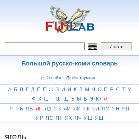
Перейти
к
основному
содержанию
Искать
Большой русско-коми словарь
О сайте
Инструкция
А
Б
В
Г
Д
Е
Ё
Ж
З
И
Й
К
Л
М
Н
О
П
Р
С
Т
У
Ф
Х
Ц
Ч
Ш
Щ
Ъ
Ы
Ь
Э
Ю
Я
Я
ЯБ
ЯВ
ЯГ
ЯД
ЯЗ
ЯИ
ЯЙ
ЯК
ЯЛ
ЯМ
ЯН
ЯП
ЯР
ЯС
ЯТ
ЯХ
ЯЧ
ЯШ
ЯЩ
ягель