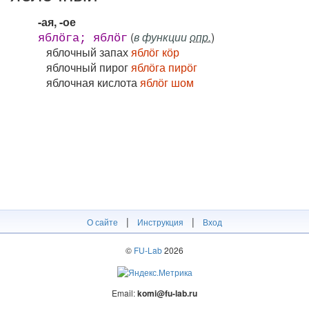
-ая, -ое
(
в функции
опр.
)
яблӧга; яблӧг
яблочный запах
яблӧг кӧр
яблочный пирог
яблӧга пирӧг
яблочная кислота
яблӧг шом
|
|
О сайте
Инструкция
Вход
©
FU-Lab
2026
Email:
komi@fu-lab.ru