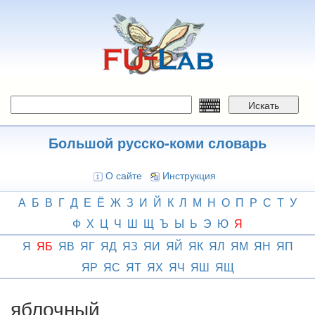
Перейти
к
основному
содержанию
Искать
Большой русско-коми словарь
О сайте
Инструкция
А
Б
В
Г
Д
Е
Ё
Ж
З
И
Й
К
Л
М
Н
О
П
Р
С
Т
У
Ф
Х
Ц
Ч
Ш
Щ
Ъ
Ы
Ь
Э
Ю
Я
Я
ЯБ
ЯВ
ЯГ
ЯД
ЯЗ
ЯИ
ЯЙ
ЯК
ЯЛ
ЯМ
ЯН
ЯП
ЯР
ЯС
ЯТ
ЯХ
ЯЧ
ЯШ
ЯЩ
яблочный