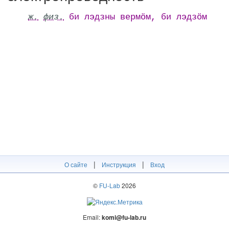
ж.
физ.
би лэдзны вермӧм, би лэдзӧм
|
|
О сайте
Инструкция
Вход
©
FU-Lab
2026
Email:
komi@fu-lab.ru