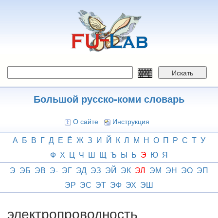
Перейти
к
основному
содержанию
Искать
Большой русско-коми словарь
О сайте
Инструкция
А
Б
В
Г
Д
Е
Ё
Ж
З
И
Й
К
Л
М
Н
О
П
Р
С
Т
У
Ф
Х
Ц
Ч
Ш
Щ
Ъ
Ы
Ь
Э
Ю
Я
Э
ЭБ
ЭВ
Э-
ЭГ
ЭД
ЭЗ
ЭЙ
ЭК
ЭЛ
ЭМ
ЭН
ЭО
ЭП
ЭР
ЭС
ЭТ
ЭФ
ЭХ
ЭШ
электропроводность