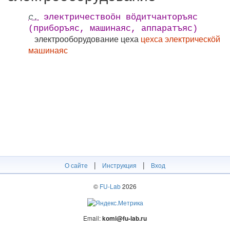
с.
электричествоӧн вӧдитчанторъяс
(приборъяс, машинаяс, аппаратъяс)
электрооборудование цеха
цехса электрическӧй
машинаяс
|
|
О сайте
Инструкция
Вход
©
FU-Lab
2026
Email:
komi@fu-lab.ru