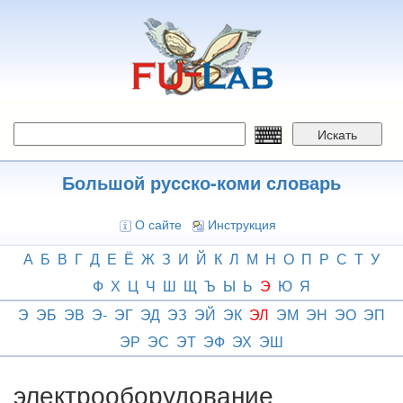
Перейти
к
основному
содержанию
Искать
Большой русско-коми словарь
О сайте
Инструкция
А
Б
В
Г
Д
Е
Ё
Ж
З
И
Й
К
Л
М
Н
О
П
Р
С
Т
У
Ф
Х
Ц
Ч
Ш
Щ
Ъ
Ы
Ь
Э
Ю
Я
Э
ЭБ
ЭВ
Э-
ЭГ
ЭД
ЭЗ
ЭЙ
ЭК
ЭЛ
ЭМ
ЭН
ЭО
ЭП
ЭР
ЭС
ЭТ
ЭФ
ЭХ
ЭШ
электрооборудование