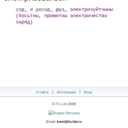
сов.
и
несов.
физ.
электризуйтчыны
(босьтны, примитны электричество
заряд)
|
|
О сайте
Инструкция
Вход
©
FU-Lab
2026
Email:
komi@fu-lab.ru