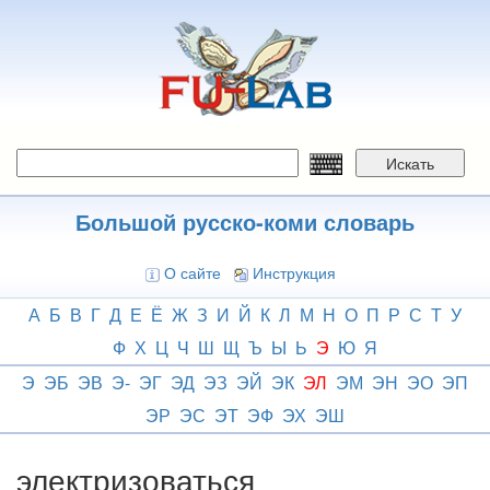
Перейти
к
основному
содержанию
Искать
Большой русско-коми словарь
О сайте
Инструкция
А
Б
В
Г
Д
Е
Ё
Ж
З
И
Й
К
Л
М
Н
О
П
Р
С
Т
У
Ф
Х
Ц
Ч
Ш
Щ
Ъ
Ы
Ь
Э
Ю
Я
Э
ЭБ
ЭВ
Э-
ЭГ
ЭД
ЭЗ
ЭЙ
ЭК
ЭЛ
ЭМ
ЭН
ЭО
ЭП
ЭР
ЭС
ЭТ
ЭФ
ЭХ
ЭШ
электризоваться