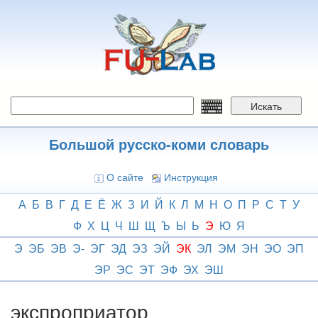
Перейти
к
основному
содержанию
Искать
Большой русско-коми словарь
О сайте
Инструкция
А
Б
В
Г
Д
Е
Ё
Ж
З
И
Й
К
Л
М
Н
О
П
Р
С
Т
У
Ф
Х
Ц
Ч
Ш
Щ
Ъ
Ы
Ь
Э
Ю
Я
Э
ЭБ
ЭВ
Э-
ЭГ
ЭД
ЭЗ
ЭЙ
ЭК
ЭЛ
ЭМ
ЭН
ЭО
ЭП
ЭР
ЭС
ЭТ
ЭФ
ЭХ
ЭШ
экспроприатор