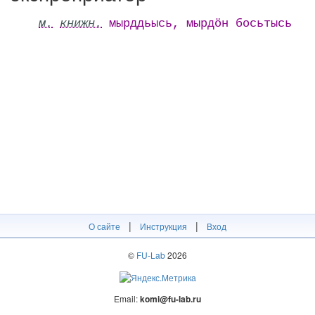
м.
книжн.
мырддьысь, мырдӧн босьтысь
|
|
О сайте
Инструкция
Вход
©
FU-Lab
2026
Email:
komi@fu-lab.ru