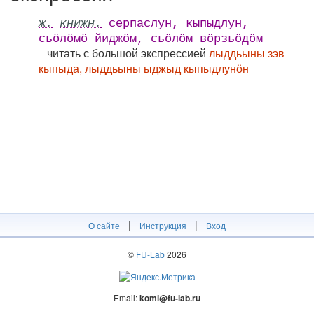
ж.
книжн.
серпаслун, кыпыдлун,
сьӧлӧмӧ йиджӧм, сьӧлӧм вӧрзьӧдӧм
читать с большой экспрессией
лыддьыны зэв
кыпыда, лыддьыны ыджыд кыпыдлунӧн
|
|
О сайте
Инструкция
Вход
©
FU-Lab
2026
Email:
komi@fu-lab.ru