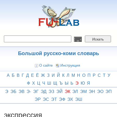
Перейти
к
основному
содержанию
Искать
Большой русско-коми словарь
О сайте
Инструкция
А
Б
В
Г
Д
Е
Ё
Ж
З
И
Й
К
Л
М
Н
О
П
Р
С
Т
У
Ф
Х
Ц
Ч
Ш
Щ
Ъ
Ы
Ь
Э
Ю
Я
Э
ЭБ
ЭВ
Э-
ЭГ
ЭД
ЭЗ
ЭЙ
ЭК
ЭЛ
ЭМ
ЭН
ЭО
ЭП
ЭР
ЭС
ЭТ
ЭФ
ЭХ
ЭШ
экспрессия