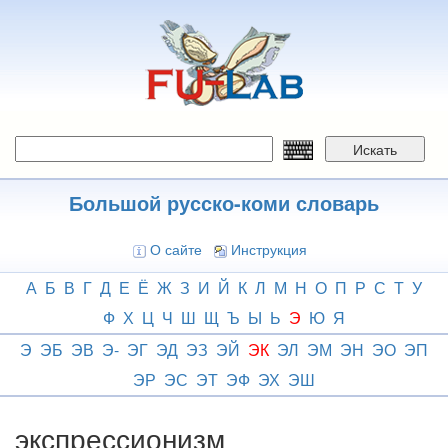
Перейти
к
основному
содержанию
Искать
Большой русско-коми словарь
О сайте
Инструкция
А
Б
В
Г
Д
Е
Ё
Ж
З
И
Й
К
Л
М
Н
О
П
Р
С
Т
У
Ф
Х
Ц
Ч
Ш
Щ
Ъ
Ы
Ь
Э
Ю
Я
Э
ЭБ
ЭВ
Э-
ЭГ
ЭД
ЭЗ
ЭЙ
ЭК
ЭЛ
ЭМ
ЭН
ЭО
ЭП
ЭР
ЭС
ЭТ
ЭФ
ЭХ
ЭШ
экспрессионизм