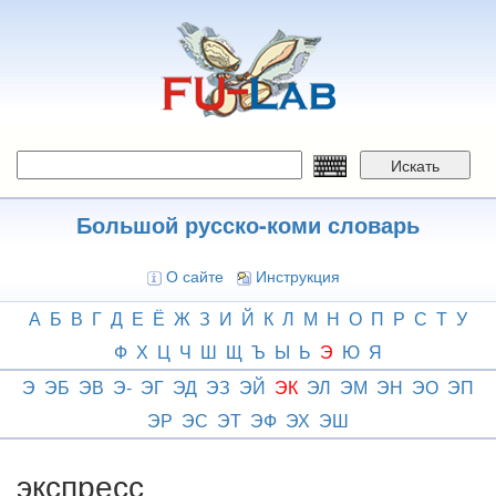
Перейти
к
основному
содержанию
Искать
Большой русско-коми словарь
О сайте
Инструкция
А
Б
В
Г
Д
Е
Ё
Ж
З
И
Й
К
Л
М
Н
О
П
Р
С
Т
У
Ф
Х
Ц
Ч
Ш
Щ
Ъ
Ы
Ь
Э
Ю
Я
Э
ЭБ
ЭВ
Э-
ЭГ
ЭД
ЭЗ
ЭЙ
ЭК
ЭЛ
ЭМ
ЭН
ЭО
ЭП
ЭР
ЭС
ЭТ
ЭФ
ЭХ
ЭШ
экспресс