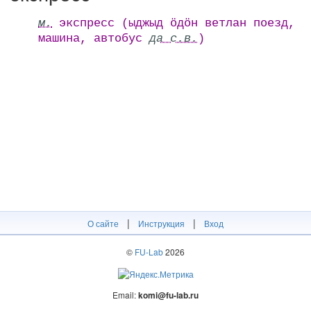
м.
экспресс (ыджыд ӧдӧн ветлан поезд,
машина, автобус
да с.в.
)
|
|
О сайте
Инструкция
Вход
©
FU-Lab
2026
Email:
komi@fu-lab.ru