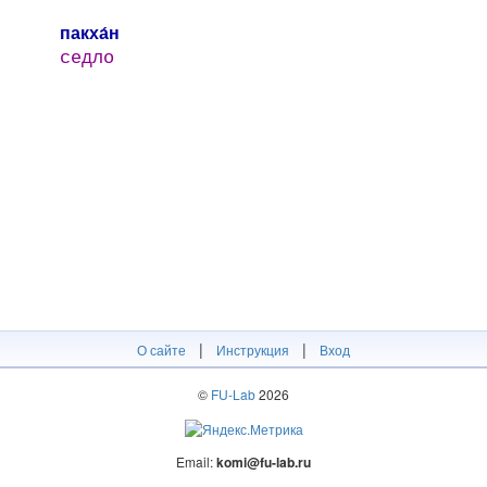
пакха́н
седло
|
|
О сайте
Инструкция
Вход
©
FU-Lab
2026
Email:
komi@fu-lab.ru