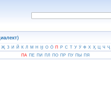
иалект)
Җ
З
И
Й
К
Л
М
Н
Ӈ
О
Ӧ
П
Р
С
Т
У
Ӱ
Ф
Х
Ӽ
Ц
Ч
Ҷ
ПА
ПЕ
ПИ
ПЛ
ПО
ПР
ПУ
ПЫ
ПЯ