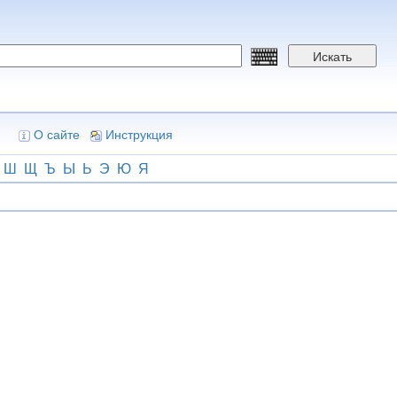
Искать
О сайте
Инструкция
Ш
Щ
Ъ
Ы
Ь
Э
Ю
Я