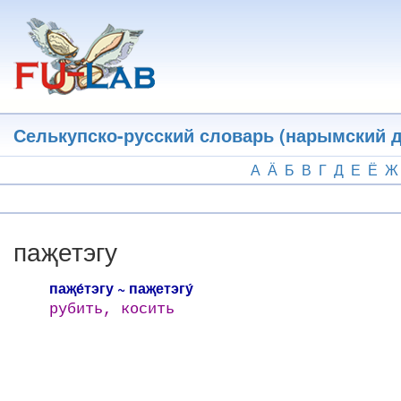
Перейти
к
основному
содержанию
Селькупско-русский словарь (нарымский д
А
Ӓ
Б
В
Г
Д
Е
Ё
Ж
паҗетэгу
паҗе́тэгу ~ паҗетэгу́
рубить, косить