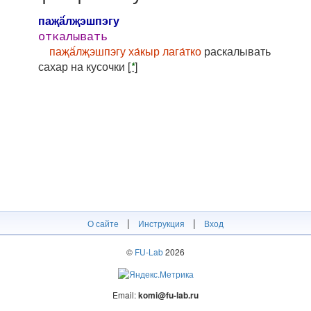
паҗӓ́лҗэшпэгу
откалывать
паҗӓ́лҗэшпэгу ха́кыр лага́тко
раскалывать
сахар на кусочки [
*
]
|
|
О сайте
Инструкция
Вход
©
FU-Lab
2026
Email:
komi@fu-lab.ru