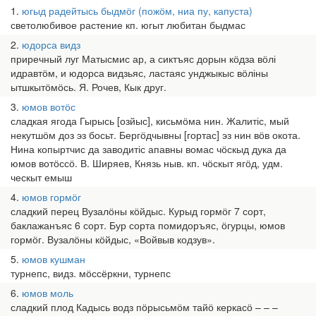
1
югыд радейтысь быдмӧг (пожӧм, ниа пу, капуста)
светолюбивое растение кп. югыт любитан быдмас
2
юдорса видз
приречный луг Матысмис ар, а сиктъяс дорын кӧдза вӧлі
идравтӧм, и юдорса видзьяс, ластаяс унджыкыс вӧліны
ытшкытӧмӧсь. Я. Рочев, Кык друг.
3
юмов вотӧс
сладкая ягода Гырысь [озйыс], кисьмӧма нин. Жалитіс, мый
некутшӧм доз эз босьт. Бергӧдчывны [гортас] эз нин вӧв окота.
Нина копыртчис да заводитіс апавны вомас чӧскыд дука да
юмов вотӧссӧ. В. Ширяев, Князь ныв. кп. чӧскыт ягӧд, удм.
ческыт емыш
4
юмов гормӧг
сладкий перец Вузалӧны кӧйдыс. Курыд гормӧг 7 сорт,
баклажанъяс 6 сорт. Бур сорта помидоръяс, ӧгурцы, юмов
гормӧг. Вузалӧны кӧйдыс, «Войвыв кодзув».
5
юмов кушман
турнепс, видз. мӧссёркни, турнепс
6
юмов моль
сладкий плод Кадысь водз пӧрысьмӧм тайӧ керкасӧ – – –