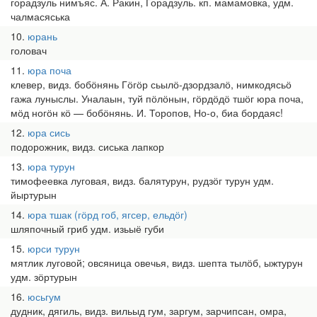
горадзуль нимъяс. А. Ракин, Горадзуль. кп. мамамовка, удм.
чалмасяська
10
юрань
головач
11
юра поча
клевер, видз. бобӧнянь Гӧгӧр сьылӧ-дзордзалӧ, нимкодясьӧ
гажа луныслы. Уналаын, туй пӧлӧнын, гӧрдӧдӧ тшӧг юра поча,
мӧд ногӧн кӧ — бобӧнянь. И. Торопов, Но-о, биа бордаяс!
12
юра сись
подорожник, видз. сиська лапкор
13
юра турун
тимофеевка луговая, видз. балятурун, рудзӧг турун удм.
йыртурын
14
юра тшак (гӧрд гоб, ягсер, ельдӧг)
шляпочный гриб удм. изьыё губи
15
юрси турун
мятлик луговой; овсяница овечья, видз. шепта тылӧб, ыжтурун
удм. зӧртурын
16
юсьгум
дудник, дягиль, видз. вильыд гум, заргум, зарчипсан, омра,