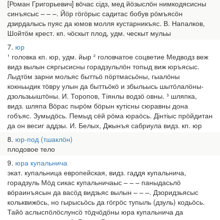
[Роман Григорьевич] вӧчас сідз, мед йӧзыслӧн нимкодясисны
синъясыс – – –. Йӧр гӧгӧрыс садитас бобув рӧмъясӧн
дзирдалысь пуяс да юмов молля кустарникъяс. В. Напалков,
Шойтӧм крест. кп. чӧскыт плод, удм. ческыт мульы
7
юр
¹ головка кп. юр, удм. йыр ² головчатое соцветие Медводз веж
видз вылын сяргысисны горадзульлӧн топыд виж юръясыс.
Лыдтӧм зарни мольяс быттьӧ пӧртмасьӧны, гыалӧны
кокньыдик тӧвру улын да быттьӧкӧ и збыльысь шытӧлалӧны-
дзользьыштӧны. И. Торопов, Тіянлы водзӧ овны. ³ шляпка,
видз. шляпа Вӧрас пырӧм бӧрын кутісны сюравны дона
гобъяс. Зумыдӧсь. Пемыд сёй рӧма юраӧсь. Дінтіыс прӧйдитан
да он весиг аддзы. И. Белых, Джынъя сабриула видз. кп. юр
8
юр-под (тшаклӧн)
плодовое тело
9
юра купальнича
экат. купальница европейская, видз. гаддя купальнича,
горадзуль Мӧд сикас купальничаыс – – – паныдасьлӧ
вӧраинъясын да васӧд видзьяс вылын – – –. Дзоридзьясыс
кольквижӧсь, но гырысьӧсь да гӧгрӧс тупыль (дзуль) кодьӧсь.
Тайӧ аслыспӧлӧслунсӧ тӧдчӧдӧны юра купальнича да