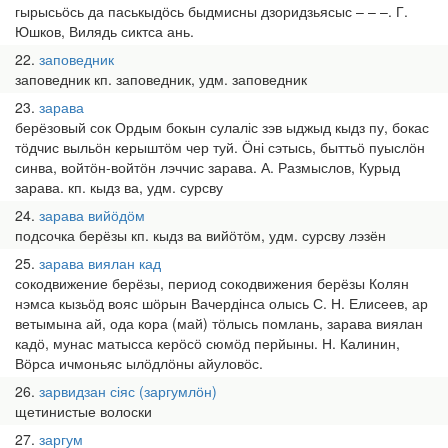
гырысьӧсь да паськыдӧсь быдмисны дзоридзьясыс – – –. Г.
Юшков, Вилядь сиктса ань.
22
заповедник
заповедник кп. заповедник, удм. заповедник
23
зарава
берёзовый сок Ордым бокын сулаліс зэв ыджыд кыдз пу, бокас
тӧдчис выльӧн керыштӧм чер туй. Ӧні сэтысь, быттьӧ пуыслӧн
синва, войтӧн-войтӧн лэччис зарава. А. Размыслов, Курыд
зарава. кп. кыдз ва, удм. сурсву
24
зарава вийӧдӧм
подсочка берёзы кп. кыдз ва вийӧтӧм, удм. сурсву лэзён
25
зарава виялан кад
сокодвижение берёзы, период сокодвижения берёзы Колян
нэмса кызьӧд вояс шӧрын Вачердінса олысь С. Н. Елисеев, ар
ветымына ай, ода кора (май) тӧлысь помлань, зарава виялан
кадӧ, мунас матысса керӧсӧ сюмӧд перйыны. Н. Калинин,
Вӧрса ичмоньяс ылӧдлӧны айуловӧс.
26
зарвидзан сіяс (заргумлӧн)
щетинистые волоски
27
заргум