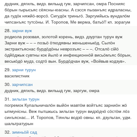
дудник, дягиль, видз. вильыд гум, зарчипсан, омра Поснияс
бӧрын гырысьяс сёясны-юасны. А сэсся пызанъяс идраласны,
да гудӧк няжйӧ-ворсӧ. Сигудӧк триньгӧ. Заргумйысь вундалӧм
чипсанъяс тутсӧны. И. Торопов, Ме верма, батьӧ!! кп. зорагум
28
зарни вуж
родиола розовая, золотой корень, видз. дзуртан турун вуж
Зарни вуж – – – позьӧ ӧткодявны женьшенькӧд. Сылӧн
экстрактъяснас бурдӧдӧны неврозъяс – – –. Отсалӧ сійӧ
ӧдйӧджык сувтны кок йылӧ и инфекционнӧй висьӧмъяс бӧрын,
веськӧдӧ мудз, содтӧ вын. Бурдӧдчан вуж, «Войвыв кодзув».
29
зарни турун
василистник
30
зарчипсан
дудник, дягиль, видз. вильыд гум, заргум, омра
31
зильган турун
погремок Купальничалӧн выйӧн мавтӧм войтъяс зарниӧн жӧ
ыпмунісны. Веж пытшкысь зильган турун видзӧдчӧ сӧстӧм лӧз
синъяснас... И. Торопов, Тіянлы водзӧ овны. кп. дзульган, удм.
шальтратурын
32
зимньӧй сад