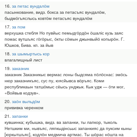
16
за петас вундалӧм
пасынкование, видз. бокса за петасъяс вундалӧм,
быдмӧгъяслысь ковтӧм петасъяс вундалӧм
17
за пом
верхушка стебля Но пувйыс пемыдгӧрдӧн ӧшаліс кузь заяс
помас вутшъяс гӧгӧрыс, ӧкты сӧмын джынвыйӧ копырӧн. Г.
Юшков, Бива. кп. за йыв
18
за шымыртысь кор
влагалищный лист
19
заказник
заказник Заказникыс вермас лоны быдсяма пӧлӧснас: эмӧсь
нюр заказникъяс, сус пу, юясйывса вӧръяс. Коми
республикаын татшӧмыс сёысь унджык. Кык удж — ӧти мог,
«Войвыв кодзув».
20
заӧн выльдӧм
прививка черенком
21
запанки
кувшинка; кубышка, видз. ва запанки, ты лапкор, тыколь
Нетшким ми, нывъяс, ляпкыдінсьыс запанкияс да пуксим кыны
[юркытшъяс], кодлӧн медмича артмас. Ты шӧрас нӧшта на