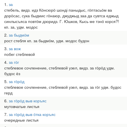
1
за
стебель, видз. идз Кӧнсюрӧ шонді паныдыс, гӧптасьӧм ва
дорӧсас, сука быдмис гӧнаюр, джуджыд заа да сувтса еджыд
синлысъяса повтӧм дзоридз. Г. Юшков, Кысь ме тэнӧ корся?!
кп. за, удм. модос
2
за быдмӧм
рост стебля кп. за быдмӧм, удм. модос будон
3
за вож
побег стеблевой
4
за гӧг
стеблевое сочленение, стеблевой узел, видз. за гӧрӧд удм.
будос ёз
5
за гӧрӧд
стеблевое сочленение, стеблевой узел, видз. за гӧг удм. будос
герд
6
за гӧрӧд выв коръяс
мутовчатые листья
7
за гӧрӧд выв ӧтка коръяс
очередные листья