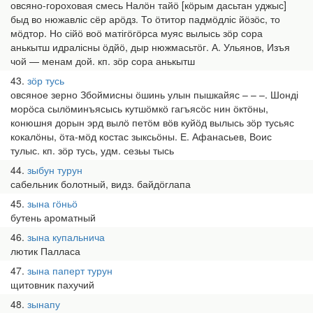
овсяно-гороховая смесь Налӧн тайӧ [кӧрым дасьтан уджыс]
быд во нюжавліс сёр арӧдз. То ӧтитор падмӧдліс йӧзӧс, то
мӧдтор. Но сійӧ воӧ матігӧгӧрса муяс вылысь зӧр сора
анькытш идралісны ӧдйӧ, дыр нюжмасьтӧг. А. Ульянов, Изъя
чой — менам дой. кп. зӧр сора анькытш
43
зӧр тусь
овсяное зерно Збоймисны ӧшинь улын пышкайяс – – –. Шонді
морӧса сылӧминъясысь кутшӧмкӧ гагъясӧс нин ӧктӧны,
конюшня дорын эрд вылӧ петӧм вӧв куйӧд вылысь зӧр тусьяс
кокалӧны, ӧта-мӧд костас зыксьӧны. Е. Афанасьев, Воис
тулыс. кп. зӧр тусь, удм. сезьы тысь
44
зыбун турун
сабельник болотный, видз. байдӧглапа
45
зына гӧньӧ
бутень ароматный
46
зына купальнича
лютик Палласа
47
зына паперт турун
щитовник пахучий
48
зынапу