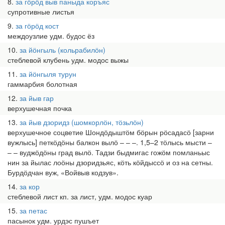
8
за гӧрӧд выв паныда коръяс
супротивные листья
9
за гӧрӧд кост
междоузлие удм. будос ёз
10
за йӧнгыль (кольрабилӧн)
стеблевой клубень удм. модос выжы
11
за йӧнгыля турун
гаммарбия болотная
12
за йыв гар
верхушечная почка
13
за йыв дзоридз (шомкорлӧн, тӧзьлӧн)
верхушечное соцветие Шондӧдыштӧм бӧрын рӧсадасӧ [зарни
вужлысь] петкӧдӧны балкон вылӧ – – –. 1,5–2 тӧлысь мысти –
– – вуджӧдӧны град вылӧ. Тадзи быдмигас гожӧм помланьыс
нин за йылас лоӧны дзоридзьяс, кӧть кӧйдыссӧ и оз на сетны.
Бурдӧдчан вуж, «Войвыв кодзув».
14
за кор
стеблевой лист кп. за лист, удм. модос куар
15
за петас
пасынок удм. урдэс пушъет