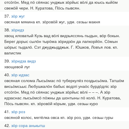
отсӧгӧн. Мед пӧ сёянас унджык зӧрйыс вӧлі да юысь кыйӧм
свежӧй чери. Н. Куратова, Пӧсь пывсян.
37
зӧр жуг
овсяная мякина кп. зӧровӧй жуг, удм. сезьы макня
38
зӧридз
хвощ иловатый Кузь вад вӧлі видзьяссянь пыдын, вӧр бокын.
Берег дорыс сылӧн тырӧма зӧридзӧн да лапкорйӧн. Сӧмын
шӧрыс тыдалӧ. Сэт джуджыдджык. Г. Юшков, Ловъя лов. кп.
вапистик
39
зӧридза видз
хвощевой луг
40
зӧр идзас
овсяная солома Лысьӧмас пӧ туберкулёз поздысьӧма. Татшӧм
висьӧмсьыс Любушкалӧн бабыс водзті унаӧс бурдӧдліс зӧр
отсӧгӧн. Мед пӧ сёянас унджык зӧрйыс вӧлі – – –. А зӧр
идзаснас лысьӧмсӧ пӧжны да шонтыны пӧ колӧ. Н. Куратова,
Пӧсь пывсян. кп. зӧровӧй кӧрым, удм. сезьы куро
41
зӧр роз
овсяной колос, метёлка овса кп. зӧр роз, удм. сезьы гуры
42
зӧр сора анькытш