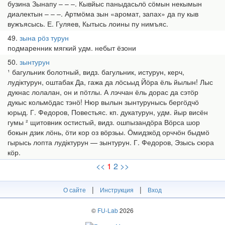
бузина Зынапу – – –. Кывйыс паныдасьлӧ сӧмын некымын
диалектын – – –. Артмӧма зын «аромат, запах» да пу кыв
вужъясысь. Е. Гуляев, Кытысь лоины пу нимъяс.
49
зына рӧз турун
подмаренник мягкий удм. небыт ёзони
50
зынтурун
¹ багульник болотный, видз. багульник, истурун, керч,
лудіктурун, оштабак Да, гажа да лӧсьыд Йӧра ёль йылын! Лыс
дукнас лолалан, он и пӧтлы. А лэччан ёль дорас да сэтӧр
дукыс кольмӧдас тэнӧ! Нюр вылын зынтурунысь бергӧдчӧ
юрыд. Г. Федоров, Повестьяс. кп. дукатурун, удм. йыр висён
гумы ² щитовник остистый, видз. ошпызандӧра Вӧрса шор
бокын дзик лӧнь, ӧти кор оз вӧрзьы. Ӧмидзкӧд орччӧн быдмӧ
гырысь лопта лудіктурун — зынтурун. Г. Федоров, Эзысь сюра
кӧр.
<<
1
2
>>
|
|
О сайте
Инструкция
Вход
©
FU-Lab
2026