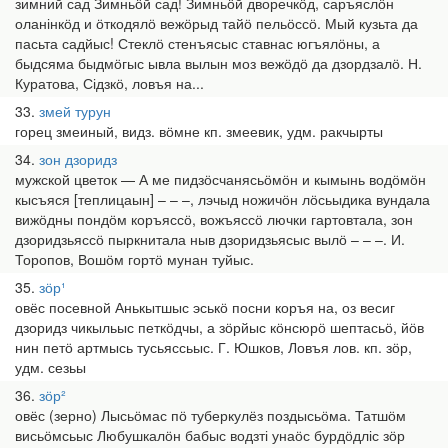
зимний сад Зимньӧй сад! Зимньӧй дворечкӧд, саръяслӧн
оланінкӧд и ӧткодялӧ вежӧрыд тайӧ пельӧссӧ. Мый кузьта да
пасьта садйыс! Стеклӧ стенъясыс ставнас югъялӧны, а
быдсяма быдмӧгыс ывла вылын моз вежӧдӧ да дзордзалӧ. Н.
Куратова, Сідзкӧ, ловъя на...
33
змей турун
горец змеиный, видз. вӧмне кп. змеевик, удм. ракчырты
34
зон дзоридз
мужской цветок — А ме пидзӧсчанясьӧмӧн и кымынь водӧмӧн
кысъяся [теплицаын] – – –, лэчыд ножичӧн лӧсьыдика вундала
вижӧдны пондӧм коръяссӧ, вожъяссӧ лючки гартовтала, зон
дзоридзьяссӧ пыркнитала ныв дзоридзьясыс вылӧ – – –. И.
Торопов, Вошӧм гортӧ мунан туйыс.
35
зӧр¹
овёс посевной Анькытшыс эськӧ посни коръя на, оз весиг
дзоридз чикыльыс петкӧдчы, а зӧрйыс кӧнсюрӧ шептасьӧ, йӧв
нин петӧ артмысь тусьяссьыс. Г. Юшков, Ловъя лов. кп. зӧр,
удм. сезьы
36
зӧр²
овёс (зерно) Лысьӧмас пӧ туберкулёз поздысьӧма. Татшӧм
висьӧмсьыс Любушкалӧн бабыс водзті унаӧс бурдӧдліс зӧр