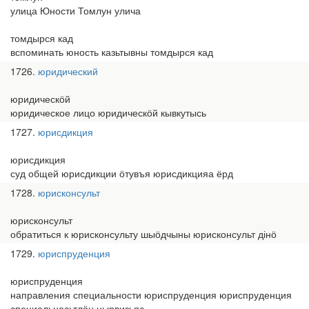
улица Юности Томлун улича
томдырся кад
вспоминать юность казьтывны томдырся кад
1726
юридический
юридическӧй
юридическое лицо юридическӧй кывкутысь
1727
юрисдикция
юрисдикция
суд общей юрисдикции ӧтувъя юрисдикцияа ёрд
1728
юрисконсульт
юрисконсульт
обратиться к юрисконсульту шыӧдчыны юрисконсульт дінӧ
1729
юриспруденция
юриспруденция
направления специальности юриспруденция юриспруденция
специальносьтлӧн нырвизьяс