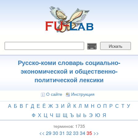
Перейти
к
основному
содержанию
Искать
Русско-коми словарь социально-
экономической и общественно-
политической лексики
О сайте
Инструкция
А
Б
В
Г
Д
Е
Ё
Ж
З
И
Й
К
Л
М
Н
О
П
Р
С
Т
У
Ф
Х
Ц
Ч
Ш
Щ
Ъ
Ы
Ь
Э
Ю
Я
терминов:
1735
<<
29
30
31
32
33
34
35
>>