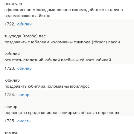
окталуна
эффективное межведомственное взаимодействие окталуна
ведомствокостса йитӧд
1722
юбилей
тшупӧда (гӧгрӧс) пас
поздравить с юбилеем чолӧмавны тшупӧда (гӧгрӧс) пасӧн
юбилей
отметить столетний юбилей пасйыны сё вося юбилей
1723
юбиляр
юбиляр
поздравить юбиляра чолӧмавны юбилярӧс
1724
юниор
юниор
первенство среди юниоров юниоръяс пӧвстын первенство
1725
юность
томлун