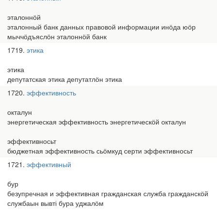
эталоннӧй
эталонный банк данных правовой информации инӧда юӧр
мыччӧдъяслӧн эталоннӧй банк
1719
этика
этика
депутатская этика депутатлӧн этика
1720
эффективность
окталун
энергетическая эффективность энергетическӧй окталун
эффективносьт
бюджетная эффективность сьӧмкуд серти эффективносьт
1721
эффективный
бур
безупречная и эффективная гражданская служба гражданскӧй
службаын вывті бура уджалӧм