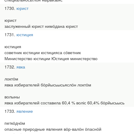
1730
юрист
юрист
заслуженный юрист нимӧдана юрист
1731
юстиция
юстиция
советник юстиции юстицияса сӧветник
Министерство юстиции Юстиция министерство
1732
явка
локтӧм
явка избирателей бӧрйысьысьяслӧн локтӧм
волыны
явка избирателей составила 60,4 % воліс 60,4% бӧрйысьысь
1733
явление
петкӧдчӧм
опасные природные явления вӧр-валӧн ӧпаснӧй