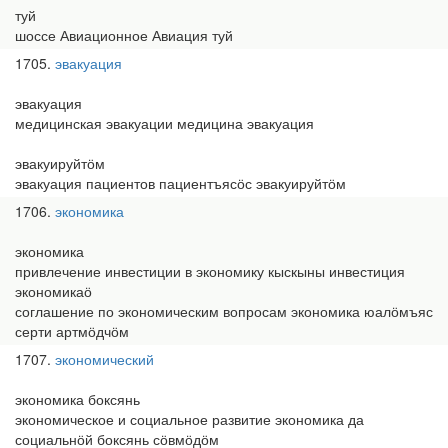
туй
шоссе Авиационное Авиация туй
1705
эвакуация
эвакуация
медицинская эвакуации медицина эвакуация
эвакуируйтӧм
эвакуация пациентов пациентъясӧс эвакуируйтӧм
1706
экономика
экономика
привлечение инвестиции в экономику кыскыны инвестиция
экономикаӧ
соглашение по экономическим вопросам экономика юалӧмъяс
серти артмӧдчӧм
1707
экономический
экономика боксянь
экономическое и социальное развитие экономика да
социальнӧй боксянь сӧвмӧдӧм