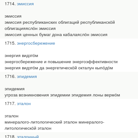
1714
эмиссия
эмиссия
эмиссия республиканских облигаций республиканскӧй
облигацияяслӧн эмиссия
эмиссия ценных бумаг дона кабалаяслӧн эмиссия
1715
энергосбережение
энергия видзтӧм
энергосбережение и повышение энергоэффективности
энергия видзтӧм да энергетическӧй окталун кыпӧдӧм
1716
эпидемия
эпидемия
угроза возникновения эпидемии эпидемия лоны вермӧм
1717
эталон
эталон
минералого-литологический эталон минералого-
литологическӧй эталон
1718
эталонный