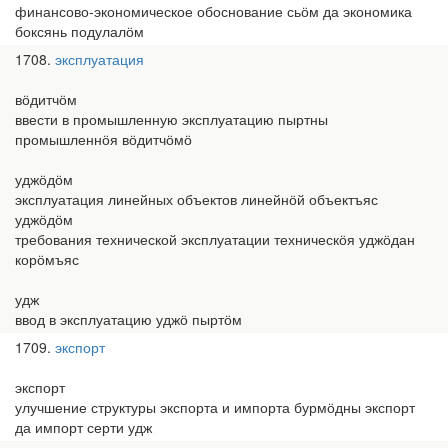
финансово-экономическое обоснование сьӧм да экономика
боксянь подулалӧм
1708
эксплуатация
вӧдитчӧм
ввести в промышленную эксплуатацию пыртны
промышленнӧя вӧдитчӧмӧ
уджӧдӧм
эксплуатация линейных объектов линейнӧй объектъяс
уджӧдӧм
требования технической эксплуатации техническӧя уджӧдан
корӧмъяс
удж
ввод в эксплуатацию уджӧ пыртӧм
1709
экспорт
экспорт
улучшение структуры экспорта и импорта бурмӧдны экспорт
да импорт серти удж