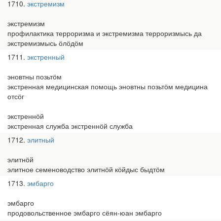
1710
экстремизм
экстремизм
профилактика терроризма и экстремизма терроризмысь да
экстремизмысь ӧлӧдӧм
1711
экстренный
эновтны позьтӧм
экстренная медицинская помощь эновтны позьтӧм медицина
отсӧг
экстреннӧй
экстренная служба экстреннӧй служба
1712
элитный
элитнӧй
элитное семеноводство элитнӧй кӧйдыс быдтӧм
1713
эмбарго
эмбарго
продовольственное эмбарго сёян-юан эмбарго