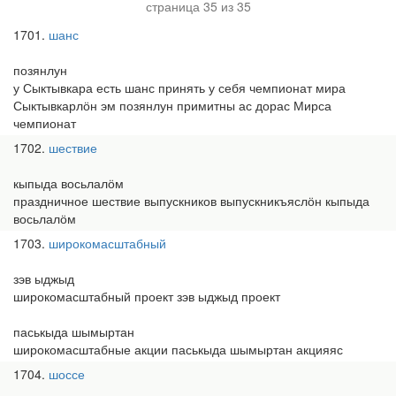
страница 35 из 35
1701
шанс
позянлун
у Сыктывкара есть шанс принять у себя чемпионат мира
Сыктывкарлӧн эм позянлун примитны ас дорас Мирса
чемпионат
1702
шествие
кыпыда восьлалӧм
праздничное шествие выпускников выпускникъяслӧн кыпыда
восьлалӧм
1703
широкомасштабный
зэв ыджыд
широкомасштабный проект зэв ыджыд проект
паськыда шымыртан
широкомасштабные акции паськыда шымыртан акцияяс
1704
шоссе