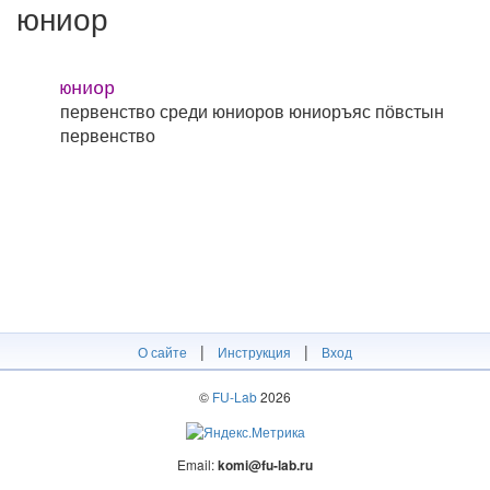
юниор
юниор
первенство среди юниоров
юниоръяс пӧвстын
первенство
|
|
О сайте
Инструкция
Вход
©
FU-Lab
2026
Email:
komi@fu-lab.ru