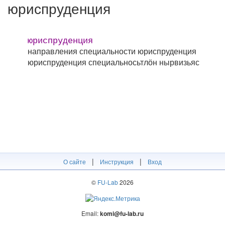
юриспруденция
юриспруденция
направления специальности юриспруденция
юриспруденция специальносьтлӧн нырвизьяс
|
|
О сайте
Инструкция
Вход
©
FU-Lab
2026
Email:
komi@fu-lab.ru