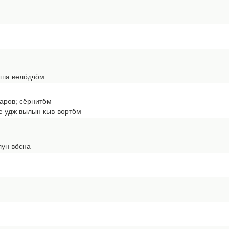
этша велӧдчӧм
варов; сёрнитӧм
 удж вылын кыв-вортӧм
лун вӧсна