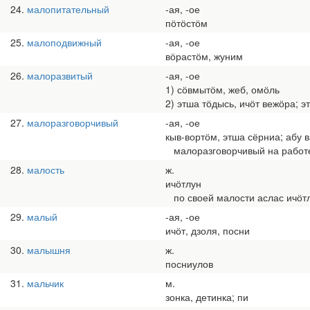
24
малопитательный
-ая, -ое
пӧтӧстӧм
25
малоподвижный
-ая, -ое
вӧрастӧм, жуним
26
малоразвитый
-ая, -ое
1) сӧвмытӧм, жеб, омӧль
2) этша тӧдысь, ичӧт вежӧра; 
27
малоразговорчивый
-ая, -ое
кыв-вортӧм, этша сёрниа; абу 
малоразговорчивый на работе
28
малость
ж.
ичӧтлун
по своей малости аслас ичӧт
29
малый
-ая, -ое
ичӧт, дзоля, посни
30
малышня
ж.
посниулов
31
мальчик
м.
зонка, детинка; пи