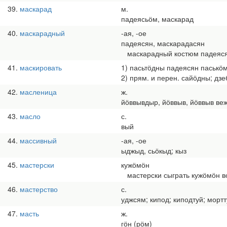
39
маскарад
м.
падеясьӧм, маскарад
40
маскарадный
-ая, -ое
падеясян, маскарадасян
маскарадный костюм падеяся
41
маскировать
1) пасьтӧдны падеясян паськӧ
2) прям. и перен. сайӧдны; дз
42
масленица
ж.
йӧввывдыр, йӧввыв, йӧввыв ве
43
масло
с.
вый
44
массивный
-ая, -ое
ыджыд, сьӧкыд; кыз
45
мастерски
кужӧмӧн
мастерски сыграть кужӧмӧн в
46
мастерство
с.
уджсям; кипод; киподтуй; мортт
47
масть
ж.
гӧн (рӧм)