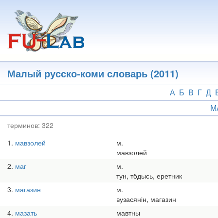
Перейти
к
основному
содержанию
Малый русско-коми словарь (2011)
А
Б
В
Г
Д
М
терминов:
322
1
мавзолей
м.
мавзолей
2
маг
м.
тун, тӧдысь, еретник
3
магазин
м.
вузасянін, магазин
4
мазать
мавтны