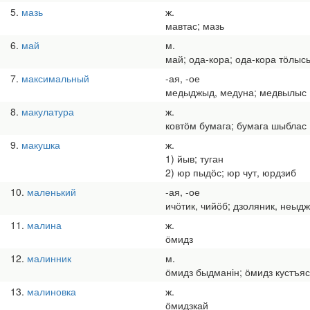
5
мазь
ж.
мавтас; мазь
6
май
м.
май; ода-кора; ода-кора тӧлыс
7
максимальный
-ая, -ое
медыджыд, медуна; медвылыс
8
макулатура
ж.
ковтӧм бумага; бумага шыблас
9
макушка
ж.
1) йыв; туган
2) юр пыдӧс; юр чут, юрдзиб
10
маленький
-ая, -ое
ичӧтик, чийӧб; дзоляник, неыд
11
малина
ж.
ӧмидз
12
малинник
м.
ӧмидз быдманін; ӧмидз кустъяс
13
малиновка
ж.
ӧмидзкай