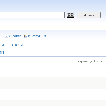
Искать
О сайте
Инструкция
Ы
Ь
Э
Ю
Я
МЯ
страница 1 из 7