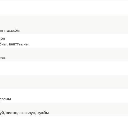
н паськӧм
мӧн
ебны, вевттьыны
жон
орсны
уй; киэтш; сюсьлун; кужӧм