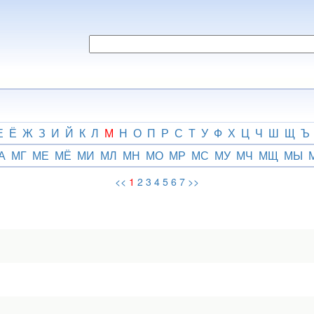
Е
Ё
Ж
З
И
Й
К
Л
М
Н
О
П
Р
С
Т
У
Ф
Х
Ц
Ч
Ш
Щ
Ъ
А
МГ
МЕ
МЁ
МИ
МЛ
МН
МО
МР
МС
МУ
МЧ
МЩ
МЫ
<<
1
2
3
4
5
6
7
>>