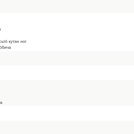
г
сьтӧ кутан ног
ӧбича
ка