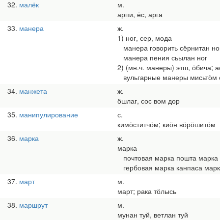
32
малёк
м.
арпи, ёс, арга
33
манера
ж.
1) ног, сер, мода
манера говорить сёрнитан но
манера пения сьылан ног
2) (мн.ч. манеры) этш, ӧбича; а
вульгарные манеры мисьтӧм 
34
манжета
ж.
ӧшлаг, сос вом дор
35
манипулирование
с.
кимӧститчӧм; киӧн вӧрӧшитӧм
36
марка
ж.
марка
почтовая марка пошта марка
гербовая марка канпаса мар
37
март
м.
март; рака тӧлысь
38
маршрут
м.
мунан туй, ветлан туй