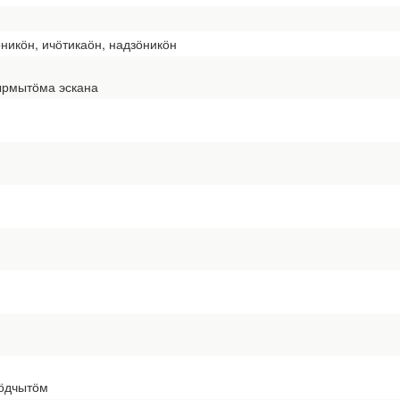
ӧникӧн, ичӧтикаӧн, надзӧникӧн
тырмытӧма эскана
лӧдчытӧм