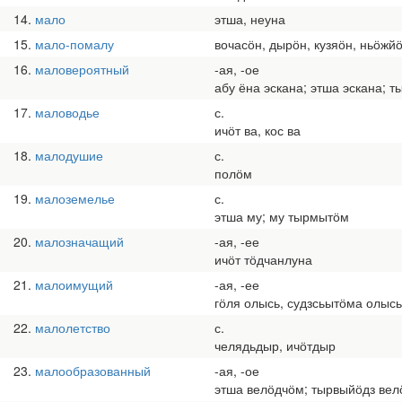
14
мало
этша, неуна
15
мало-помалу
вочасӧн, дырӧн, кузяӧн, ньӧжй
16
маловероятный
-ая, -ое
абу ёна эскана; этша эскана; 
17
маловодье
с.
ичӧт ва, кос ва
18
малодушие
с.
полӧм
19
малоземелье
с.
этша му; му тырмытӧм
20
малозначащий
-ая, -ее
ичӧт тӧдчанлуна
21
малоимущий
-ая, -ее
гӧля олысь, судзсьытӧма олысь
22
малолетство
с.
челядьдыр, ичӧтдыр
23
малообразованный
-ая, -ое
этша велӧдчӧм; тырвыйӧдз ве