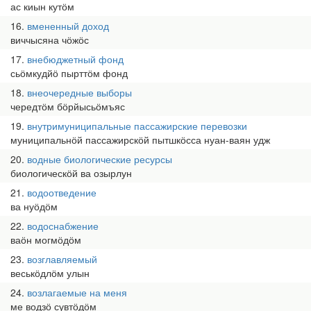
ас киын кутӧм
16
вмененный доход
виччысяна чӧжӧс
17
внебюджетный фонд
сьӧмкудйӧ пырттӧм фонд
18
внеочередные выборы
чередтӧм бӧрйысьӧмъяс
19
внутримуниципальные пассажирские перевозки
муниципальнӧй пассажирскӧй пытшкӧсса нуан-ваян удж
20
водные биологические ресурсы
биологическӧй ва озырлун
21
водоотведение
ва нуӧдӧм
22
водоснабжение
ваӧн могмӧдӧм
23
возглавляемый
веськӧдлӧм улын
24
возлагаемые на меня
ме водзӧ сувтӧдӧм