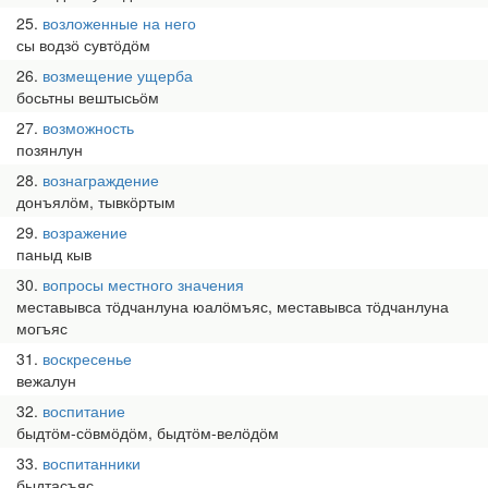
25
возложенные на него
сы водзӧ сувтӧдӧм
26
возмещение ущерба
босьтны вештысьӧм
27
возможность
позянлун
28
вознаграждение
донъялӧм, тывкӧртым
29
возражение
паныд кыв
30
вопросы местного значения
меставывса тӧдчанлуна юалӧмъяс, меставывса тӧдчанлуна
могъяс
31
воскресенье
вежалун
32
воспитание
быдтӧм-сӧвмӧдӧм, быдтӧм-велӧдӧм
33
воспитанники
быдтасъяс