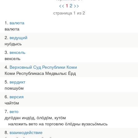
<<
1
2
>>
страница 1 из 2
1
валюта
валюта
2
ведущий
нуӧдысь
3
вексель
вексель
4
Верховный Суд Республики Коми
Коми Республикаса Медвылыс Ёрд
5
вердикт
помшуӧм
6
версия
чайтӧм
7
вето
дугӧдан индӧд, ӧлӧдӧм, кутӧм
наложить вето на торговлю ӧлӧдны вузасьӧмысь
8
взаимодействие