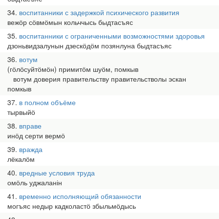
34
воспитанники с задержкой психического развития
вежӧр сӧвмӧмын кольччысь быдтасъяс
35
воспитанники с ограниченными возможностями здоровья
дзоньвидзалунын дзескӧдӧм позянлуна быдтасъяс
36
вотум
(гӧлӧсуйтӧмӧн) примитӧм шуӧм, помкыв
вотум доверия правительству правительстволы эскан
помкыв
37
в полном объёме
тырвыйӧ
38
вправе
инӧд серти вермӧ
39
вражда
лёкалӧм
40
вредные условия труда
омӧль уджаланін
41
временно исполняющий обязанности
могъяс недыр кадколастӧ збыльмӧдысь