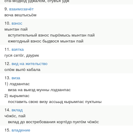
ӧта-мӧдкӧд уджалӧм, ӧтувъя удж
9
взаимозачёт
воча вештысьӧм
10
взнос
мынтан пай
вступительный взнос пырӧмысь мынтан пай
ежегодный взнос быдвося мынтан пай
11
взятка
гуся сетӧг, дзурик
12
вид на жительство
олӧм вылӧ кабала
13
виза
1) лэдзанпас
виза на выезд мунны лэдзанпас
2) кырымпас
поставить свою визу ассьыд кырымпас пуктыны
14
вклад
чӧжӧс, пай
вклад до востребования кортӧдз пуктӧм чӧжӧс
15
владение