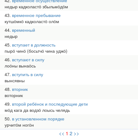
42
временное осуществление
недыр кадколастӧ збыльмӧдӧм
43
временное пребывание
кутшӧмкӧ кадколастӧ олӧм
44
временный
недыр
45
вступает в должность
пырӧ чинӧ (босьтчӧ чина уджӧ)
46
вступают в силу
лоӧны вынаӧсь
47
вступить в силу
вынсявны
48
вторник
воторник
49
второй ребёнок и последующие дети
мӧд кага да водзӧ лоысь челядь
50
в установленном порядке
урчитӧм ногӧн
<<
1
2
>>