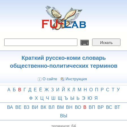
Перейти
к
основному
содержанию
Искать
Краткий русско-коми словарь
общественно-политических терминов
О сайте
Инструкция
А
Б
В
Г
Д
Е
Ё
Ж
З
И
Й
К
Л
М
Н
О
П
Р
С
Т
У
Ф
Х
Ц
Ч
Ш
Щ
Ъ
Ы
Ь
Э
Ю
Я
ВА
ВЕ
ВЗ
ВИ
ВК
ВЛ
ВМ
ВН
ВО
В
ВП
ВР
ВС
ВТ
ВЫ
терминов:
64