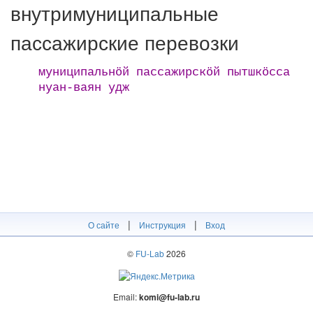
внутримуниципальные
пассажирские перевозки
муниципальнӧй пассажирскӧй пытшкӧсса
нуан-ваян удж
|
|
О сайте
Инструкция
Вход
©
FU-Lab
2026
Email:
komi@fu-lab.ru