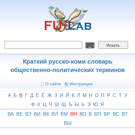
Перейти
к
основному
содержанию
Искать
Краткий русско-коми словарь
общественно-политических терминов
О сайте
Инструкция
А
Б
В
Г
Д
Е
Ё
Ж
З
И
Й
К
Л
М
Н
О
П
Р
С
Т
У
Ф
Х
Ц
Ч
Ш
Щ
Ъ
Ы
Ь
Э
Ю
Я
ВА
ВЕ
ВЗ
ВИ
ВК
ВЛ
ВМ
ВН
ВО
В
ВП
ВР
ВС
ВТ
ВЫ