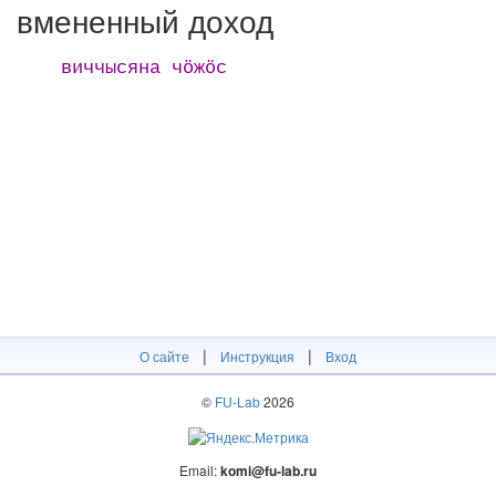
вмененный доход
виччысяна чӧжӧс
|
|
О сайте
Инструкция
Вход
©
FU-Lab
2026
Email:
komi@fu-lab.ru