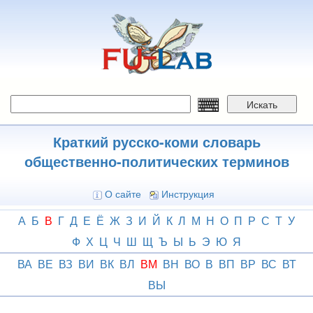
Перейти
к
основному
содержанию
Искать
Краткий русско-коми словарь
общественно-политических терминов
О сайте
Инструкция
А
Б
В
Г
Д
Е
Ё
Ж
З
И
Й
К
Л
М
Н
О
П
Р
С
Т
У
Ф
Х
Ц
Ч
Ш
Щ
Ъ
Ы
Ь
Э
Ю
Я
ВА
ВЕ
ВЗ
ВИ
ВК
ВЛ
ВМ
ВН
ВО
В
ВП
ВР
ВС
ВТ
ВЫ