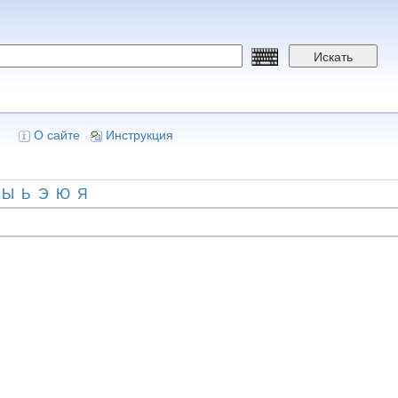
Искать
О сайте
Инструкция
Ы
Ь
Э
Ю
Я