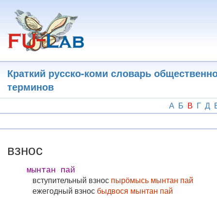
Перейти
к
основному
содержанию
Краткий русско-коми словарь общественн
терминов
А
Б
В
Г
Д
взнос
мынтан пай
вступительный взнос
пырӧмысь мынтан пай
ежегодный взнос
быдвося мынтан пай