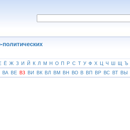
о-политических
Е
Ё
Ж
З
И
Й
К
Л
М
Н
О
П
Р
С
Т
У
Ф
Х
Ц
Ч
Ш
Щ
Ъ
ВА
ВЕ
ВЗ
ВИ
ВК
ВЛ
ВМ
ВН
ВО
В
ВП
ВР
ВС
ВТ
ВЫ