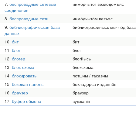
7
беспроводные сетевые
инмӧдчытӧг везйӧдӧмъяс
соединения
8
беспроводные сети
инмӧдчытӧм везъяс
9
библиографическая база
библиографияысь мыччӧд база
данных
10
бит
бит
11
блог
блог
12
блогер
блогйысь
13
блок-схема
блоксхема
14
блокировать
потшны / тасавны
15
боковая панель
бокладорса инданпӧв
16
браузер
браузер
17
буфер обмена
вуджанін