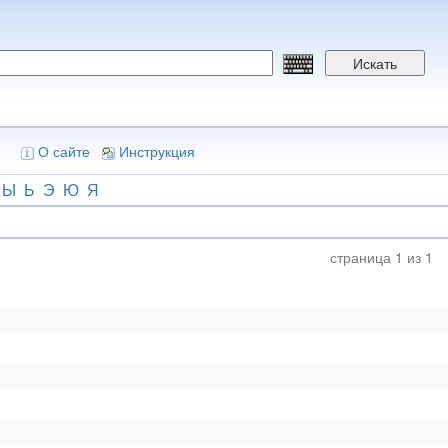
Искать
О сайте
Инструкция
Ы
Ь
Э
Ю
Я
страница 1 из 1