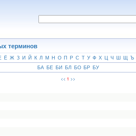
ых терминов
Е
Ё
Ж
З
И
Й
К
Л
М
Н
О
П
Р
С
Т
У
Ф
Х
Ц
Ч
Ш
Щ
Ъ
БА
БЕ
БИ
БЛ
БО
БР
БУ
<<
1
>>