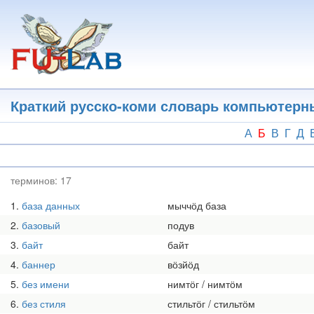
Перейти
к
основному
содержанию
Краткий русско-коми словарь компьютерн
А
Б
В
Г
Д
терминов:
17
1
база данных
мыччӧд база
2
базовый
подув
3
байт
байт
4
баннер
вӧзйӧд
5
без имени
нимтӧг / нимтӧм
6
без стиля
стильтӧг / стильтӧм