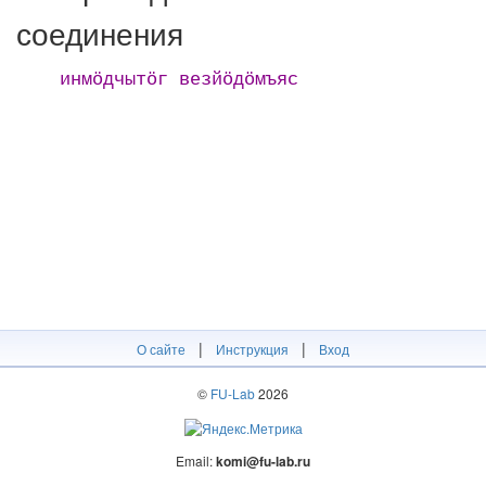
соединения
инмӧдчытӧг везйӧдӧмъяс
|
|
О сайте
Инструкция
Вход
©
FU-Lab
2026
Email:
komi@fu-lab.ru