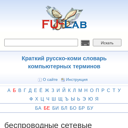
Перейти
к
основному
содержанию
Искать
Краткий русско-коми словарь
компьютерных терминов
О сайте
Инструкция
А
Б
В
Г
Д
Е
Ё
Ж
З
И
Й
К
Л
М
Н
О
П
Р
С
Т
У
Ф
Х
Ц
Ч
Ш
Щ
Ъ
Ы
Ь
Э
Ю
Я
БА
БЕ
БИ
БЛ
БО
БР
БУ
беспроводные сетевые