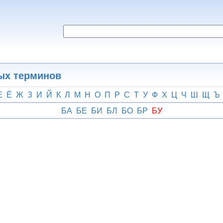
ых терминов
Е
Ё
Ж
З
И
Й
К
Л
М
Н
О
П
Р
С
Т
У
Ф
Х
Ц
Ч
Ш
Щ
Ъ
БА
БЕ
БИ
БЛ
БО
БР
БУ