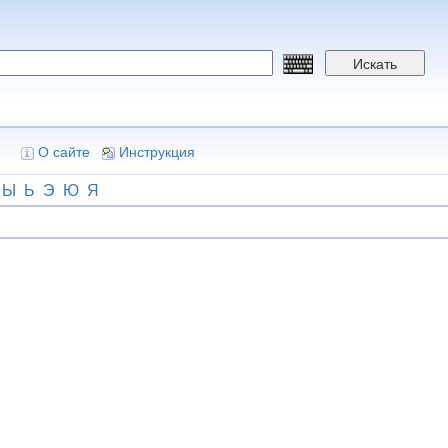
Искать
О сайте
Инструкция
Ы
Ь
Э
Ю
Я