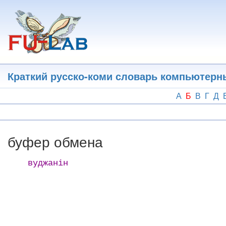
Перейти
к
основному
содержанию
Краткий русско-коми словарь компьютерн
А
Б
В
Г
Д
буфер обмена
вуджанін