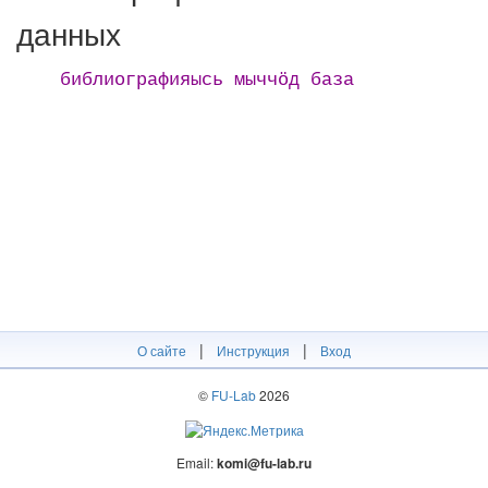
данных
библиографияысь мыччӧд база
|
|
О сайте
Инструкция
Вход
©
FU-Lab
2026
Email:
komi@fu-lab.ru