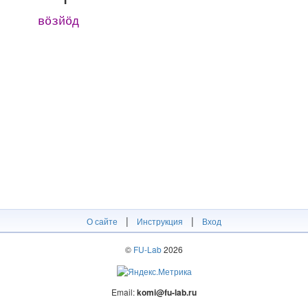
вӧзйӧд
|
|
О сайте
Инструкция
Вход
©
FU-Lab
2026
Email:
komi@fu-lab.ru