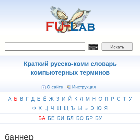
Перейти
к
основному
содержанию
Искать
Краткий русско-коми словарь
компьютерных терминов
О сайте
Инструкция
А
Б
В
Г
Д
Е
Ё
Ж
З
И
Й
К
Л
М
Н
О
П
Р
С
Т
У
Ф
Х
Ц
Ч
Ш
Щ
Ъ
Ы
Ь
Э
Ю
Я
БА
БЕ
БИ
БЛ
БО
БР
БУ
баннер