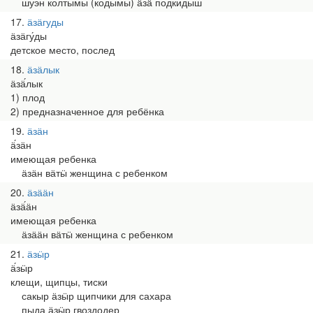
шуэн колтымы (кодымы) ӓзӓ подкидыш
17
ӓзӓгуды
ӓзӓгу́ды
детское место, послед
18
ӓзӓлык
ӓзӓ́лык
1) плод
2) предназначенное для ребёнка
19
ӓзӓн
ӓ́зӓн
имеющая ребенка
ӓзӓн вӓтӹ женщина с ребенком
20
ӓзӓӓн
ӓзӓ́ӓн
имеющая ребенка
ӓзӓӓн вӓтӹ женщина с ребенком
21
ӓзӹр
ӓ́зӹр
клещи, щипцы, тиски
сакыр ӓзӹр щипчики для сахара
пыда ӓзӹр гвоздодер