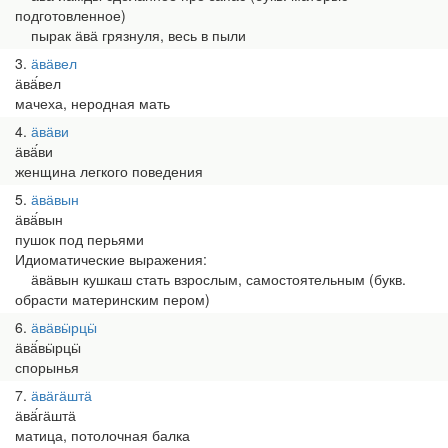
подготовленное)
пырак ӓвӓ грязнуля, весь в пыли
3
ӓвӓвел
ӓвӓ́вел
мачеха, неродная мать
4
ӓвӓви
ӓвӓ́ви
женщина легкого поведения
5
ӓвӓвын
ӓвӓ́вын
пушок под перьями
Идиоматические выражения:
ӓвӓвын кушкаш стать взрослым, самостоятельным (букв.
обрасти материнским пером)
6
ӓвӓвӹрцӹ
ӓвӓ́вӹрцӹ
спорынья
7
ӓвӓгӓштӓ
ӓвӓ́гӓштӓ
матица, потолочная балка