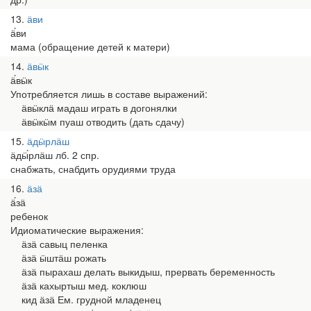
13
ӓви
ӓ́ви
мама (обращение детей к матери)
14
ӓвӹк
ӓ́вӹк
Употребляется лишь в составе выражений:
ӓвӹклӓ мадаш играть в догонялки
ӓвӹкӹм пуаш отводить (дать сдачу)
15
ӓдӹрлӓш
ӓдӹ́рлӓш лб. 2 спр.
снабжать, снабдить орудиями труда
16
ӓзӓ
ӓ́зӓ
ребенок
Идиоматические выражения:
ӓзӓ савыц пеленка
ӓзӓ ӹштӓш рожать
ӓзӓ пырахаш делать выкидыш, прервать беременность
ӓзӓ кахыртыш мед. коклюш
кид ӓзӓ Ем. грудной младенец