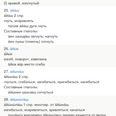
2) кривой, изогнутый
25
ӓйӓш
ӓ́йӓш 2 спр.
гнуть, искривлять
пӱгӹм ӓйӓш дуги гнуть
Составные глаголы:
ӓен шӹндӓш загнуть; нагнуть
ӓен пуаш (помочь) согнуть
26
ӓйӹк
ӓ́йӹк
изгиб, поворот, извилина
ӓйӹк вӓр место сгиба
27
ӓйӹнӓш
ӓ́йӹнӓш 2 спр.
гнуться, сгибаться, загибаться, пригибаться, нагибаться
Составные глаголы:
ӓйӹнен шӹнзӓш согнуться
28
ӓйӹнӹлӓш
ӓ́йӹнӹлӓш 1 спр. многокр. от ӓйӹнӓш
изгибаться, искривляться, кривляться; качаться
пушӓнгӹ мардежеш ӓйӹнӹлеш дерево качается от ветра