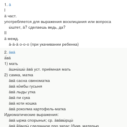
1
ӓ
I
ӓ част.
употребляется для выражения восклицания или вопроса
ӹштет, ӓ? сделаешь ведь, да?
II
ӓ межд.
ӓ-ӓ-ӓ о-о-о (при укачивании ребенка)
2
ӓвӓ
ӓ́вӓ
1) мать
ӓшнӹшӹ ӓвӓ уст. приёмная мать
2) самка, матка
ӓвӓ сасна свиноматка
ӓвӓ ко́мбы гусыня
ӓвӓ лыды утка
ӓвӓ пи сука
ӓвӓ коти кошка
ӓвӓ роколма картофель-матка
Идиоматические выражения:
ӓвӓ ыржа спорынья; ср. ӓвӓвӹрцӹ
ӓвӓ йӓмдӹ сделанное про запас (букв. матерью