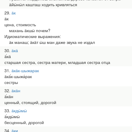
ӓйӹнӹл кашташ ходить кривляться
29
ӓк
ӓк
цена, стоимость
махань ӓкшӹ почем?
Идиоматические выражения:
ӓк манаш; ӓкӓт ӹш ман даже звука не издал
30
ӓкӓ
ӓ́кӓ
старшая сестра, сестра матери, младшая сестра отца
31
ӓкӓк-шыжарак
ӓкӓ́к-шыжа́рак
сестры
32
ӓкӓн
ӓ́кӓн
ценный, стоящий, дорогой
33
ӓкдӹмӹ
ӓ́кдӹмӹ
бесценный, дорогой
34
ӓки