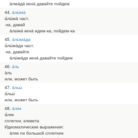
ӓлмӓдӓ кенӓ давайте пойдем
44
ӓлӹмӓ
ӓ́лӹмӓ част.
-ка, давай
ӓлӹмӓ кенӓ идем-ка, пойдем-ка
45
ӓлӹмӓда
ӓ́лӹмӓда част.
-ка, давайте
ӓлӹмӓда кенӓ давайте пойдем
46
ӓль
ӓль
или, может быть
47
ӓльӹ
ӓ́льӹ
или, может быть
48
ӓляк
ӓ́ляк
сплетни, клевета
Идиоматические выражения:
ӓляк пи большой сплетник