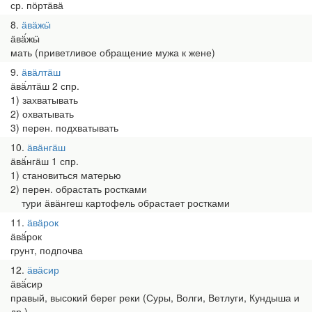
ср. пӧртӓвӓ
8
ӓвӓжӹ
ӓвӓ́жӹ
мать (приветливое обращение мужа к жене)
9
ӓвӓлтӓш
ӓвӓ́лтӓш 2 спр.
1) захватывать
2) охватывать
3) перен. подхватывать
10
ӓвӓнгӓш
ӓвӓ́нгӓш 1 спр.
1) становиться матерью
2) перен. обрастать ростками
тури ӓвӓнгеш картофель обрастает ростками
11
ӓвӓрок
ӓвӓ́рок
грунт, подпочва
12
ӓвӓсир
ӓвӓ́сир
правый, высокий берег реки (Суры, Волги, Ветлуги, Кундыша и
др.)