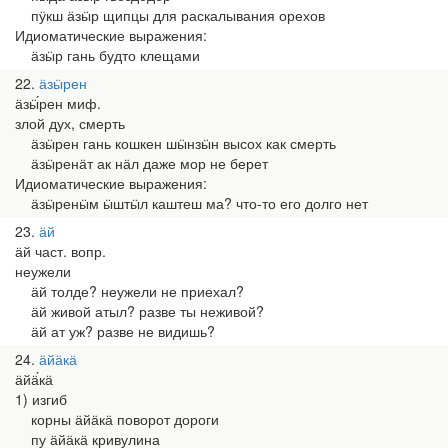
пӱкш ӓзӹр щипцы для раскалывания орехов
Идиоматические выражения:
ӓзӹр гань будто клещами
22
ӓзӹрен
ӓзӹ́рен миф.
злой дух, смерть
ӓзӹрен гань кошкен шӹнзӹн высох как смерть
ӓзӹренӓт ак нӓл даже мор не берет
Идиоматические выражения:
ӓзӹренӹм ӹштӹл каштеш ма? что-то его долго нет
23
ӓй
ӓй част. вопр.
неужели
ӓй толде? неужели не приехал?
ӓй живой атыл? разве ты неживой?
ӓй ат уж? разве не видишь?
24
ӓйӓкӓ
ӓйӓ́кӓ
1) изгиб
корны ӓйӓкӓ поворот дороги
пу ӓйӓкӓ кривулина