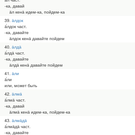
-ка, давай
ӓл кенӓ идем-ка, пойдем-ка
39
ӓлдок
ӓ́лдок част.
-ка, давайте
ӓлдок кенӓ давайте пойдем
40
ӓлдӓ
ӓ́лдӓ част.
-ка, давайте
ӓлдӓ кенӓ давайте пойдем
41
ӓли
ӓ́ли
или, может быть
42
ӓлмӓ
ӓ́лмӓ част.
-ка, давай
ӓлмӓ кенӓ идем-ка, пойдем-ка
43
ӓлмӓдӓ
ӓ́лмӓдӓ част.
-ка, давайте