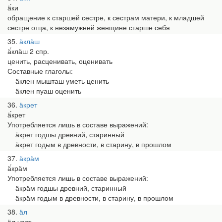
ӓ́ки
обращение к старшей сестре, к сестрам матери, к младшей
сестре отца, к незамужней женщине старше себя
35
ӓклӓш
ӓ́клӓш 2 спр.
ценить, расценивать, оценивать
Составные глаголы:
ӓклен мышташ уметь ценить
ӓклен пуаш оценить
36
ӓкрет
ӓ́крет
Употребляется лишь в составе выражений:
ӓкрет годшы древний, старинный
ӓкрет годым в древности, в старину, в прошлом
37
ӓкрӓм
ӓ́крӓм
Употребляется лишь в составе выражений:
ӓкрӓм годшы древний, старинный
ӓкрӓм годым в древности, в старину, в прошлом
38
ӓл
ӓл част.