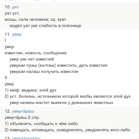
10
уат
у́ат уст.
мощь, сила человека; ср. куат
кӹдӓл уат уке слабость в пояснице
11
увер
I
у́вер
известие, новость, сообщение
увер уке нет известий
уверӹм пуаш (колташ) известить, дать известия
уверӹм нӓлӓш получить известие
II
у́вер
1) миф. ведьма; злой дух
2) уст. болезнь, источником которой якобы является злой дух
увер качкеш мастит вымени у домашних животных
12
увертӓрӓш
увертӓ́рӓш 2 спр.
1) объявлять, сообщать о чём-либо
2) извещать, оповещать, осведомлять, уведомлять кого-либо
13
увертӓрӹмӓш