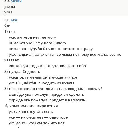
30
указы
ука́зы
указ
31
уке
у́ке
1) нет
уке, ам керд нет, не могу
нимажат уке нет у него ничего
нимахань лӱдмӓшӓт уке нет никакого страху
уке, тӹдӹлӓн со ак ситӹ, со чӹдӹ нет, ему все мало, все не
хватает
иктӓжӹ уке годым в отсутствие кого-либо
2) нужда, бедность
укешток тыменьӹ он в нужде учился
уке гӹц лӓктӓш выходить из нужды
3) в сочетании с глаголом в знач. вводн.сл. пожалуй
ӹштӹде уке пожалуй, придется сделать
сирӹде уке пожалуй, придется написать
Идиоматические выражения:
уке лиӓш отсутствовать
уке — ик ойхы нет — одно горе
уке доно икток считай что нет