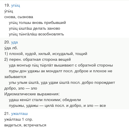
19
угӹц
у́гӹц
снова, сызнова
угӹц толшы вновь прибывший
угӹц ӹштӓш делать заново
угӹц тӹнгӓлӓш возобновлять
20
уда
у́да лб.
1) плохой, худой, хилый, исхудалый, тощий
2) перен. обратная сторона вещей
уда монгыр гӹц тӹрлӓт вышивают с обратной стороны
пуры дон удажы ак мондалт посл. доброе и плохое не
забывается
улы улым ӹштӓ, уда удам ӹштӓ посл. добро порождает
добро, зло — зло
Идиоматические выражения:
удаш кенӹт стали плохими; обеднели
пурыжы, удажы — цилӓ посл. и добро, и зло — все
21
ужалташ
ужа́лташ 1 спр.
видеться, встречаться