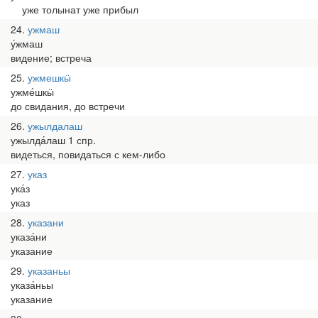
уже толынат уже прибыл
24
ужмаш
у́жмаш
видение; встреча
25
ужмешкӹ
ужме́шкӹ
до свидания, до встречи
26
ужылдалаш
ужылда́лаш 1 спр.
видеться, повидаться с кем-либо
27
указ
ука́з
указ
28
указани
указа́ни
указание
29
указаньы
указа́ньы
указание