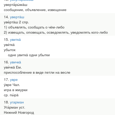
увертӓ́рӹмӓш
сообщение, объявление, извещение
14
увертӓш
уве́ртӓш 2 спр.
1) объявлять, сообщать о чём-либо
2) извещать, оповещать, осведомлять, уведомлять кого-либо
15
увиткӓ
уви́ткӓ
убыток
одне увиткӓ одни убытки
16
увичкӓ
уви́чкӓ Ем.
приспособление в виде петли на весле
17
увре
у́вре Чал.
игра в жмурки
ср. пӹрӓ
18
угарман
Уга́рман уст.
Нижний Новгород