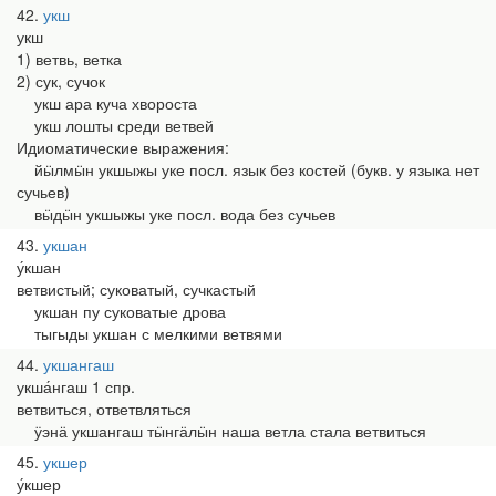
42
укш
укш
1) ветвь, ветка
2) сук, сучок
укш ара куча хвороста
укш лошты среди ветвей
Идиоматические выражения:
йӹлмӹн укшыжы уке посл. язык без костей (букв. у языка нет
сучьев)
вӹдӹн укшыжы уке посл. вода без сучьев
43
укшан
у́кшан
ветвистый; суковатый, сучкастый
укшан пу суковатые дрова
тыгыды укшан с мелкими ветвями
44
укшангаш
укша́нгаш 1 спр.
ветвиться, ответвляться
ӱэнӓ укшангаш тӹнгӓлӹн наша ветла стала ветвиться
45
укшер
у́кшер