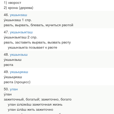
1) хворост
2) крона (дерева)
46
укшынзаш
у́кшынзаш 1 спр.
рвать, вырвать, блевать, мучиться рвотой
47
укшынзыкташ
у́кшынзыкташ 2 спр.
рвать, заставить вырвать, вызвать рвоту
укшынзыкта позывает к рвоте
48
укшынзыш
у́кшынзыш
рвота
49
укшыцмаш
у́кшыцмаш
рвота (процесс)
50
улан
у́лан
зажиточный, богатый; зажиточно, богато
улан ӹлӹмӓш зажиточная жизнь
улан ӹлӓш жить зажиточно