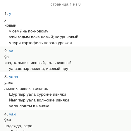
страница 1 из 3
1
у
у
новый
у семӹнь по-новому
ужы годым пока новый; когда новый
у тури картофель нового урожая
2
уа
у́а
ива, тальник; ивовый, тальниковый
уа ваштыр лозина, ивовый прут
3
уала
уа́ла
лозняк, ивняк, тальник
Шур тӹр уала сурские ивняки
Йыл тӹр уала волжские ивняки
уала лошты в ивняке
4
уан
у́ан
надежда, вера