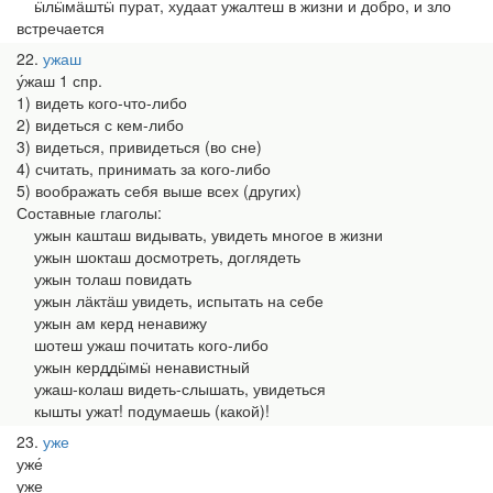
ӹлӹмӓштӹ пурат, худаат ужалтеш в жизни и добро, и зло
встречается
22
ужаш
у́жаш 1 спр.
1) видеть кого-что-либо
2) видеться с кем-либо
3) видеться, привидеться (во сне)
4) считать, принимать за кого-либо
5) воображать себя выше всех (других)
Составные глаголы:
ужын кашташ видывать, увидеть многое в жизни
ужын шокташ досмотреть, доглядеть
ужын толаш повидать
ужын лӓктӓш увидеть, испытать на себе
ужын ам керд ненавижу
шотеш ужаш почитать кого-либо
ужын керддӹмӹ ненавистный
ужаш-колаш видеть-слышать, увидеться
кышты ужат! подумаешь (какой)!
23
уже
уже́
уже