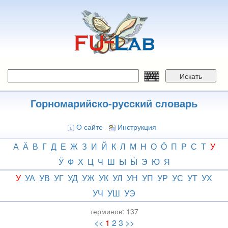
Перейти
к
основному
содержанию
Искать
Горномарийско-русский словарь
О сайте
Инструкция
А
Ӓ
В
Г
Д
Е
Ж
З
И
Й
К
Л
М
Н
О
Ӧ
П
Р
С
Т
У
Ӱ
Ф
Х
Ц
Ч
Ш
Ы
Ӹ
Э
Ю
Я
У
УА
УВ
УГ
УД
УЖ
УК
УЛ
УН
УП
УР
УС
УТ
УХ
УЧ
УШ
УЭ
терминов:
137
<<
1
2
3
>>