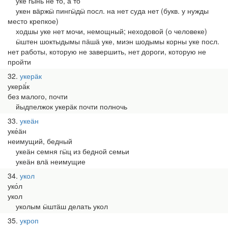
уке гӹнь не то, а то
укен вӓржӹ пингӹдӹ посл. на нет суда нет (букв. у нужды
место крепкое)
ходшы уке нет мочи, немощный; неходовой (о человеке)
ӹштен шоктыдымы пӓшӓ уке, миэн шодымы корны уке посл.
нет работы, которую не завершить, нет дороги, которую не
пройти
32
укерӓк
укерӓ́к
без малого, почти
йыдпелжок укерӓк почти полночь
33
укеӓн
уке́ӓн
неимущий, бедный
укеӓн семня гӹц из бедной семьи
укеӓн влӓ неимущие
34
укол
уко́л
укол
уколым ӹштӓш делать укол
35
укроп