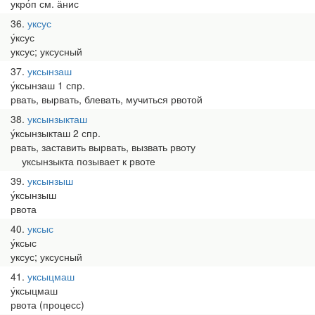
укро́п см. ӓнис
36
уксус
у́ксус
уксус; уксусный
37
уксынзаш
у́ксынзаш 1 спр.
рвать, вырвать, блевать, мучиться рвотой
38
уксынзыкташ
у́ксынзыкташ 2 спр.
рвать, заставить вырвать, вызвать рвоту
уксынзыкта позывает к рвоте
39
уксынзыш
у́ксынзыш
рвота
40
уксыс
у́ксыс
уксус; уксусный
41
уксыцмаш
у́ксыцмаш
рвота (процесс)