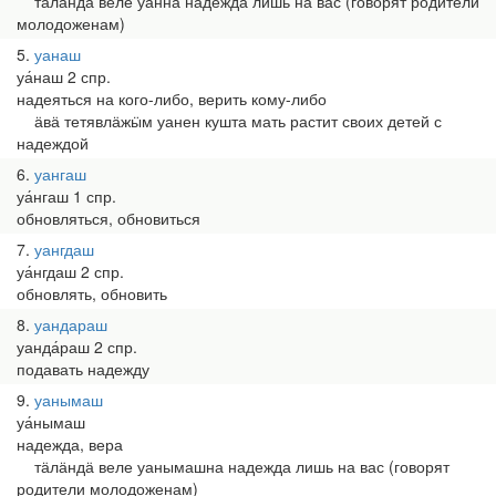
тӓлӓндӓ веле уанна надежда лишь на вас (говорят родители
молодоженам)
5
уанаш
уа́наш 2 спр.
надеяться на кого-либо, верить кому-либо
ӓвӓ тетявлӓжӹм уанен кушта мать растит своих детей с
надеждой
6
уангаш
уа́нгаш 1 спр.
обновляться, обновиться
7
уангдаш
уа́нгдаш 2 спр.
обновлять, обновить
8
уандараш
уанда́раш 2 спр.
подавать надежду
9
уанымаш
уа́нымаш
надежда, вера
тӓлӓндӓ веле уанымашна надежда лишь на вас (говорят
родители молодоженам)