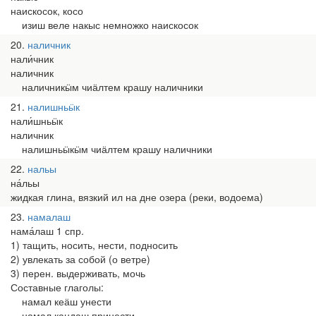
наискосок, косо
изиш веле накыс немножко наискосок
20
наличник
нали́чник
наличник
наличникӹм чиӓлтем крашу наличники
21
налишньӹк
нали́шньӹк
наличник
налишньӹкӹм чиӓлтем крашу наличники
22
нальы
на́льы
жидкая глина, вязкий ил на дне озера (реки, водоема)
23
намалаш
нама́лаш 1 спр.
1) тащить, носить, нести, подносить
2) увлекать за собой (о ветре)
3) перен. выдерживать, мочь
Составные глаголы:
намал кеӓш унести
намал кандаш принести