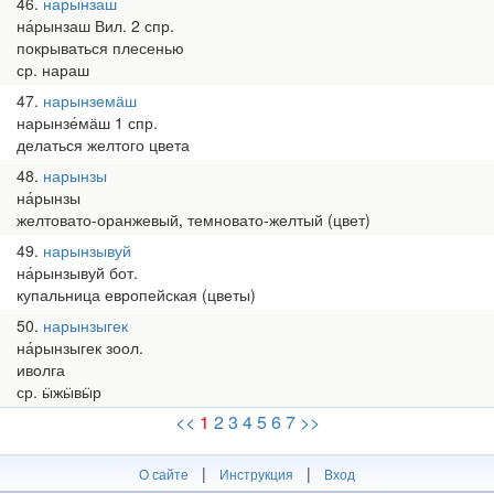
46
нарынзаш
на́рынзаш Вил. 2 спр.
покрываться плесенью
ср. нараш
47
нарынземӓш
нарынзе́мӓш 1 спр.
делаться желтого цвета
48
нарынзы
на́рынзы
желтовато-оранжевый, темновато-желтый (цвет)
49
нарынзывуй
на́рынзывуй бот.
купальница европейская (цветы)
50
нарынзыгек
на́рынзыгек зоол.
иволга
ср. ӹжӹвӹр
<<
1
2
3
4
5
6
7
>>
|
|
О сайте
Инструкция
Вход