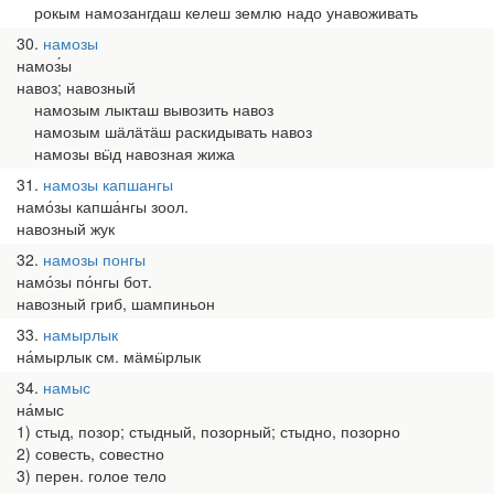
рокым намозангдаш келеш землю надо унавоживать
30
намозы
намоз́ы
навоз; навозный
намозым лыкташ вывозить навоз
намозым шӓлӓтӓш раскидывать навоз
намозы вӹд навозная жижа
31
намозы капшангы
намо́зы капша́нгы зоол.
навозный жук
32
намозы понгы
намо́зы по́нгы бот.
навозный гриб, шампиньон
33
намырлык
на́мырлык см. мӓмӹрлык
34
намыс
на́мыс
1) стыд, позор; стыдный, позорный; стыдно, позорно
2) совесть, совестно
3) перен. голое тело