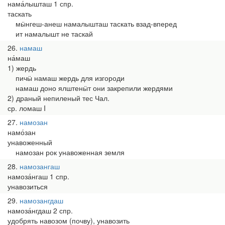
нама́лышташ 1 спр.
таскать
мӹнгеш-анеш намалышташ таскать взад-вперед
ит намалышт не таскай
26
намаш
на́маш
1) жердь
пичӹ намаш жердь для изгороди
намаш доно ялштенӹт они закрепили жердями
2) драный непиленый тес Чал.
ср. ломаш I
27
намозан
намо́зан
унавоженный
намозан рок унавоженная земля
28
намозангаш
намоза́нгаш 1 спр.
унавозиться
29
намозангдаш
намоза́нгдаш 2 спр.
удобрять навозом (почву), унавозить