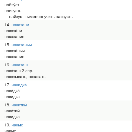
найзу́ст
наизусть
найзуст тыменяш учить наизусть
14
наказани
наказа́ни
наказание
15
наказаньы
наказа́ньы
наказание
16
наказаш
нака́заш 2 спр.
наказывать, наказать
17
накидкӓ
наки́дкӓ
накидка
18
накиткӹ
наки́ткӹ
накидка
19
накыс
на́кыс