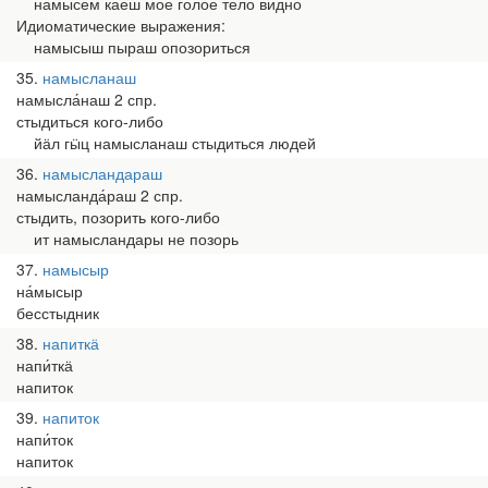
намысем каеш мое голое тело видно
Идиоматические выражения:
намысыш пыраш опозориться
35
намысланаш
намысла́наш 2 спр.
стыдиться кого-либо
йӓл гӹц намысланаш стыдиться людей
36
намысландараш
намысланда́раш 2 спр.
стыдить, позорить кого-либо
ит намысландары не позорь
37
намысыр
на́мысыр
бесстыдник
38
напиткӓ
напи́ткӓ
напиток
39
напиток
напи́ток
напиток