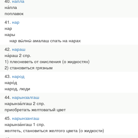
40
напла
на́пла
поплавок
41
нар
нар
нары
нар вӹлнӹ амалаш спать на нарах
42
нараш
на́раш 2 спр.
1) плесневеть от окисления (о жидкостях)
2) становиться грязным
43
народ
наро́д
народ, люди
44
нарынзалгаш
нарынза́лгаш 2 спр.
приобретать желтоватый цвет
45
нарынзангаш
нарынза́нгаш 1 спр.
желтеть, становиться желтого цвета (о жидкости)