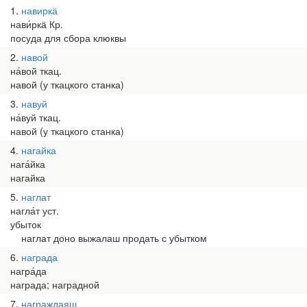
1
навиркӓ
нави́ркӓ Кр.
посуда для сбора клюквы
2
навой
на́вой ткац.
навой (у ткацкого станка)
3
навуй
на́вуй ткац.
навой (у ткацкого станка)
4
нагайка
нага́йка
нагайка
5
наглат
нагла́т уст.
убыток
наглат доно выжалаш продать с убытком
6
награда
награ́да
награда; наградной
7
награждаяш