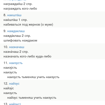
награждая́ш 2 спр.
награждать кого-либо
8
наештӓш
нае́штӓш 1 спр.
набиваться под жернов (о муке)
9
наждаклаш
нажда́клаш 2 спр.
шлифовать наждаком
10
назначаш
назна́чаш 2 спр.
назначать кого-либо куда-либо
11
наизусть
наизу́сть
наизусть
наизусть тыменяш учить наизусть
12
найзус
найзу́с
наизусть
найзус тыменяш учить наизусть
13
найзуст