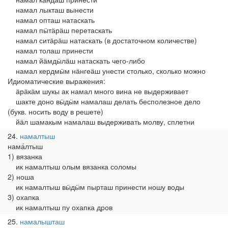
намал лыкташ вынести
намал опташ натаскать
намал пӹтӓрӓш перетаскать
намал ситӓрӓш натаскать (в достаточном количестве)
намал толаш принести
намал йӓмдӹлӓш натаскать чего-либо
намал кердмӹм нӓнгеӓш унести столько, сколько можно
Идиоматические выражения:
ӓрӓкӓм шукы ак намал много вина не выдерживает
шакте доно вӹдӹм намалаш делать бесполезное дело
(букв. носить воду в решете)
йӓл шамакым намалаш выдерживать молву, сплетни
24
намалтыш
нама́лтыш
1) вязанка
ик намалтыш олым вязанка соломы
2) ноша
ик намалтыш вӹдӹм пырташ принести ношу воды
3) охапка
ик намалтыш пу охапка дров
25
намалышташ